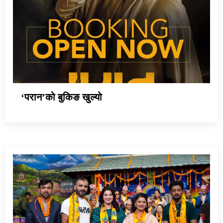
‘परान’को बुकिङ खुल्यो