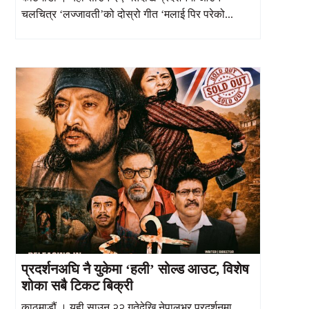
चलचित्र ‘लज्जावती’को दोस्रो गीत ‘मलाई पिर परेको...
प्रदर्शनअघि नै युकेमा ‘हली’ सोल्ड आउट, विशेष
शोका सबै टिकट बिक्री
काठमाडौं । यही साउन २२ गतेदेखि नेपालभर प्रदर्शनमा