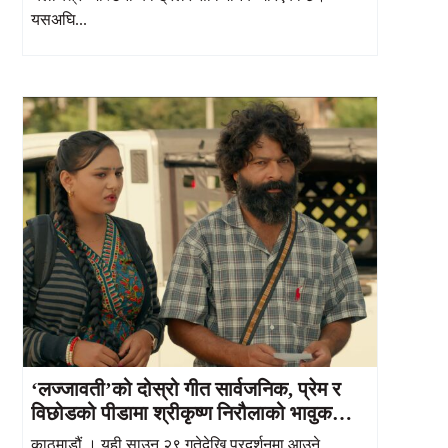
यसअघि...
‘लज्जावती’को दोस्रो गीत सार्वजनिक, प्रेम र
विछोडको पीडामा श्रीकृष्ण निरौलाको भावुक
अभिनय
काठमाडौं । यही साउन २९ गतेदेखि प्रदर्शनमा आउने