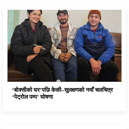
‘बोक्सीको घर’पछि केकी–सुलक्षणको नयाँ चलचित्र
‘पेट्रोल पम्प’ घोषणा