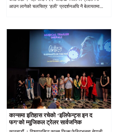
आउन लागेको चलचित्र ‘हली’ प्रदर्शनअघि नै बेलायतमा...
कान्समा इतिहास रचेको ‘इलिफेन्ट्स इन द
फग’को म्युजिकल ट्रेलर सार्वजनिक
काठमाडौं । विश्वप्रसिद्ध कान्स फिल्म फेस्टिभलमा नेपाली