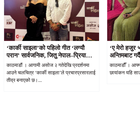
‘कार्की साइला’को पहिलो गीत ‘लग्यौ
‘ए मेरो हजुर
परान’ सार्वजनिक, जितु नेपाल–प्रियाना
अन्तिमबाट गर्
आचार्यको रोमान्स आकर्षक
काठमाडौं । आगामी असोज २ गतेदेखि प्रदर्शनमा
काठमाडौँ । आफ्न
आउने चलचित्र ‘कार्की साइला’ले प्रचारप्रसारलाई
छायांकन यहि साउन
तीव्र बनाएको छ।...