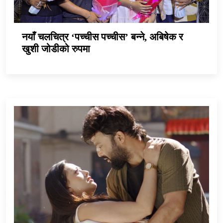
नयाँ चलचित्र ‘पच्चीस पच्चीस’ बन्ने, अबिषेक र
खुशी जोडीको रुपमा