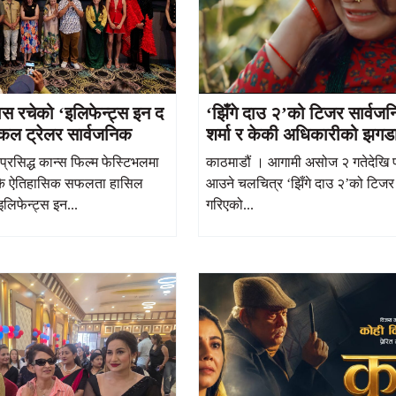
ास रचेको ‘इलिफेन्ट्स इन द
‘झिँगे दाउ २’को टिजर सार्व
कल ट्रेलर सार्वजनिक
शर्मा र केकी अधिकारीको झगडाल
भावनाको मिश्रण
प्रसिद्ध कान्स फिल्म फेस्टिभलमा
काठमाडौं । आगामी असोज २ गतेदेखि प्
रकै ऐतिहासिक सफलता हासिल
आउने चलचित्र ‘झिँगे दाउ २’को टिजर
इलिफेन्ट्स इन...
गरिएको...