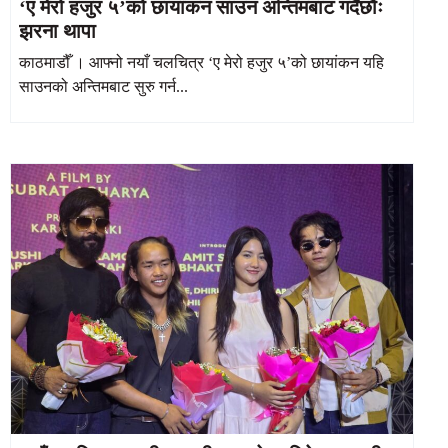
‘ए मेरो हजुर ५’को छायांकन साउन अन्तिमबाट गर्दैछौंः
झरना थापा
काठमाडौँ । आफ्नो नयाँ चलचित्र ‘ए मेरो हजुर ५’को छायांकन यहि
साउनको अन्तिमबाट सुरु गर्न...