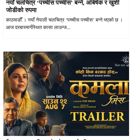
नयाँ चलचित्र ‘पच्चीस पच्चीस’ बन्ने, अबिषेक र खुशी
जोडीको रुपमा
काठमाडौँ । नयाँ नेपाली चलचित्र ‘पच्चीस पच्चीस’ बन्ने भएको छ ।
आज दरबारमार्गस्थित कासा लाउन्ज...