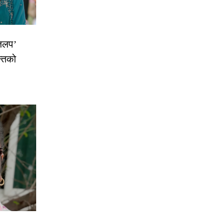
 जलप’
न्तको