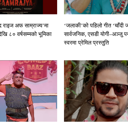
द राइज अफ साम्राज्य’मा
‘जलाकी’को पहिलो गीत ‘चाँदी
देखि ८० वर्षसम्मको भूमिका
सार्वजनिक, एसडी योगी–अञ्जु प
स्वरमा प्रेमिल प्रस्तुति