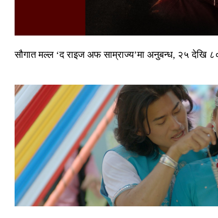
सौगात मल्ल ‘द राइज अफ साम्राज्य’मा अनुबन्ध, २५ देखि ८०