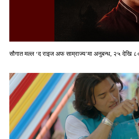
सौगात मल्ल ‘द राइज अफ साम्राज्य’मा अनुबन्ध, २५ देखि ८०