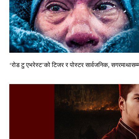
‘रोड टु एभरेस्ट’को टिजर र पोस्टर सार्वजनिक, सगरमाथासम्