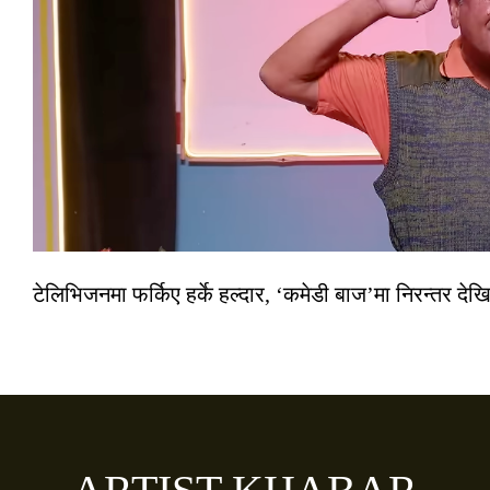
टेलिभिजनमा फर्किए हर्के हल्दार, ‘कमेडी बाज’मा निरन्तर देखि