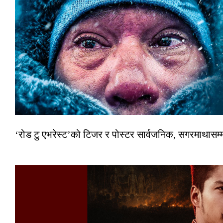
‘रोड टु एभरेस्ट’को टिजर र पोस्टर सार्वजनिक, सगरमाथासम्