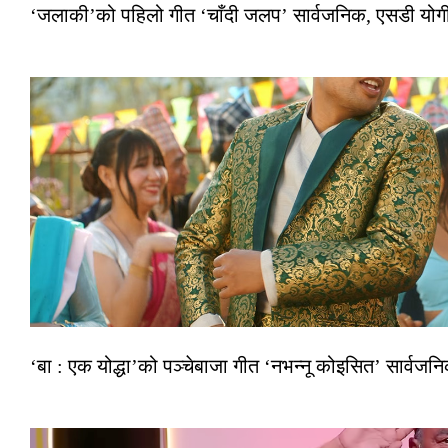
‘जलाकी’को पहिलो गीत ‘चाँदी जलप’ सार्वजनिक, एसडी योगी–अञ
‘बा : एक योद्धा’को पञ्चेबाजा गीत ‘नभन्नू कोइसित’ सार्वज