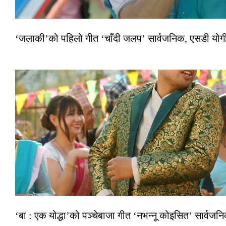
‘जलाकी’को पहिलो गीत ‘चाँदी जलप’ सार्वजनिक, एसडी योगी–अञ
‘बा : एक योद्धा’को पञ्चेबाजा गीत ‘नभन्नू कोइसित’ सार्वज