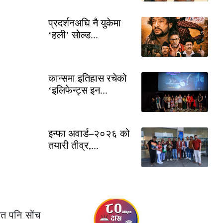
प्रदर्शनअघि नै युकेमा
‘हली’ सोल्ड...
कान्समा इतिहास रचेको
‘इलिफेन्ट्स इन...
इन्फा अवार्ड–२०२६ को
तयारी तीव्र,...
शत पनि सोंच