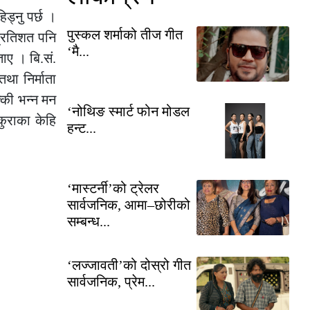
िड्नु पर्छ ।
पुस्कल शर्माको तीज गीत
प्रतिशत पनि
‘मै...
ाए । बि.सं.
था निर्माता
्की भन्न मन
‘नोथिङ स्मार्ट फोन मोडल
ुराका केहि
हन्ट...
‘मास्टर्नी’को ट्रेलर
सार्वजनिक, आमा–छोरीको
सम्बन्ध...
‘लज्जावती’को दोस्रो गीत
सार्वजनिक, प्रेम...