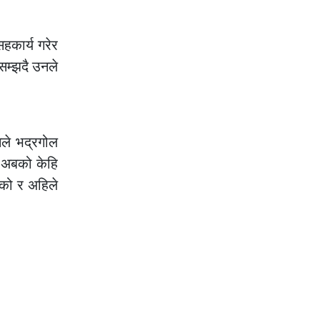
हकार्य गरेर
सम्झदै उनले
ले भद्रगोल
र अबको केहि
एको र अहिले