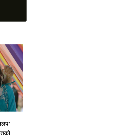
 जलप’
न्तको