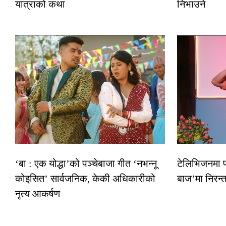
यात्राको कथा
निभाउने
‘बा : एक योद्धा’को पञ्चेबाजा गीत ‘नभन्नू
टेलिभिजनमा फर
कोइसित’ सार्वजनिक, केकी अधिकारीको
बाज’मा निरन्त
नृत्य आकर्षण