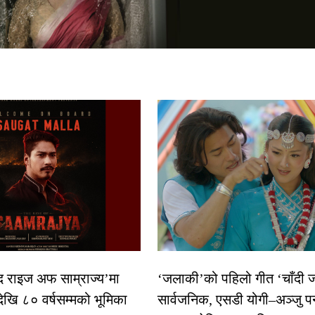
द राइज अफ साम्राज्य’मा
‘जलाकी’को पहिलो गीत ‘चाँदी
देखि ८० वर्षसम्मको भूमिका
सार्वजनिक, एसडी योगी–अञ्जु प