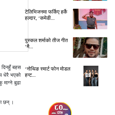
टेलिभिजनमा फर्किए हर्के
हल्दार, ‘कमेडी...
पुस्कल शर्माको तीज गीत
‘मै...
 दिनहुँ बहस
‘नोथिङ स्मार्ट फोन मोडल
य धेरै भएको
हन्ट...
माग्ने बुढा
का छन् ।