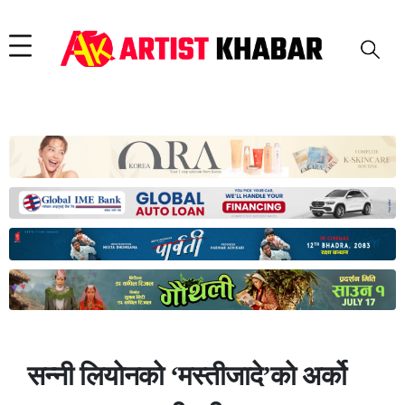
सन्नी लियोनको ‘मस्तीजादे’को अर्को