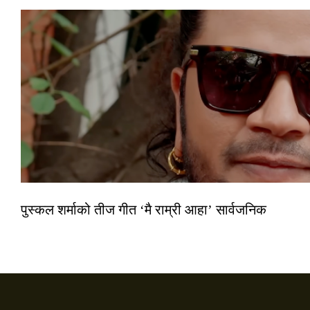
पुस्कल शर्माको तीज गीत ‘मै राम्री आहा’ सार्वजनिक