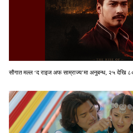
सौगात मल्ल ‘द राइज अफ साम्राज्य’मा अनुबन्ध, २५ देखि ८०