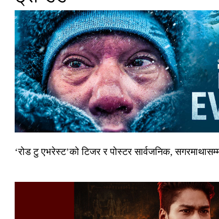
‘रोड टु एभरेस्ट’को टिजर र पोस्टर सार्वजनिक, सगरमाथासम्