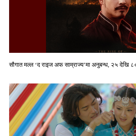
सौगात मल्ल ‘द राइज अफ साम्राज्य’मा अनुबन्ध, २५ देखि ८०