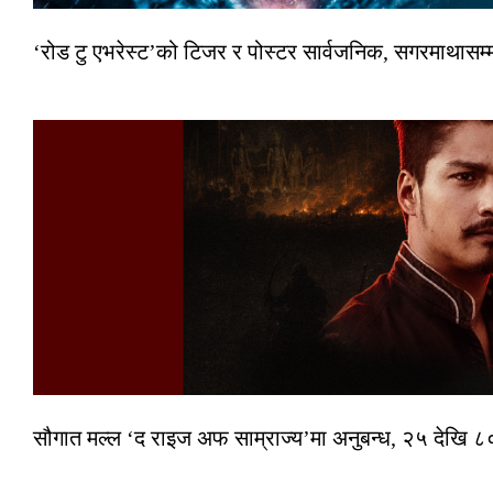
‘रोड टु एभरेस्ट’को टिजर र पोस्टर सार्वजनिक, सगरमाथासम्
सौगात मल्ल ‘द राइज अफ साम्राज्य’मा अनुबन्ध, २५ देखि ८०