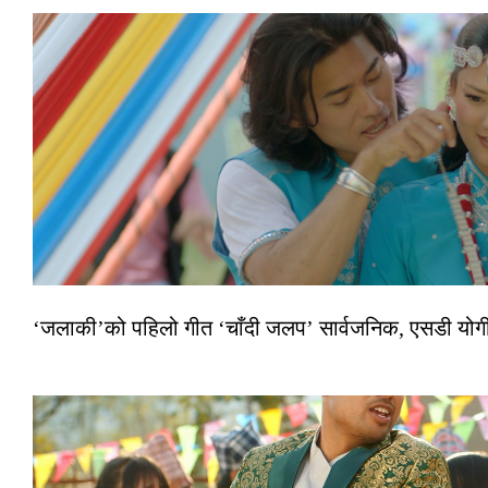
‘जलाकी’को पहिलो गीत ‘चाँदी जलप’ सार्वजनिक, एसडी योगी–अञ