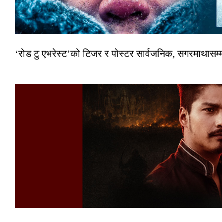
‘रोड टु एभरेस्ट’को टिजर र पोस्टर सार्वजनिक, सगरमाथासम्