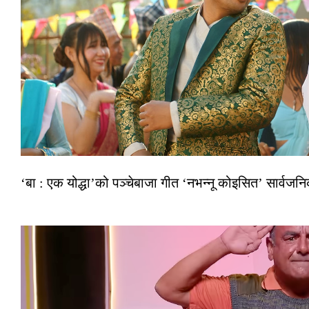
‘बा : एक योद्धा’को पञ्चेबाजा गीत ‘नभन्नू कोइसित’ सार्वज