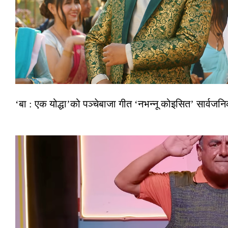
‘बा : एक योद्धा’को पञ्चेबाजा गीत ‘नभन्नू कोइसित’ सार्वज