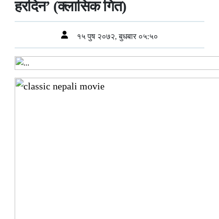
हरदिन’ (क्लासिक गित)
१५ पुष २०७२, बुधबार ०५:५०