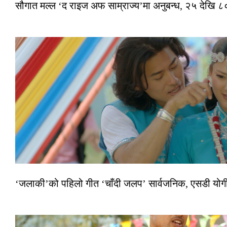
सौगात मल्ल ‘द राइज अफ साम्राज्य’मा अनुबन्ध, २५ देखि ८०
‘जलाकी’को पहिलो गीत ‘चाँदी जलप’ सार्वजनिक, एसडी योगी–अञ