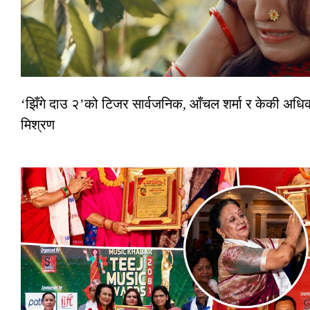
‘झिँगे दाउ २’को टिजर सार्वजनिक, आँचल शर्मा र केकी अधि
मिश्रण