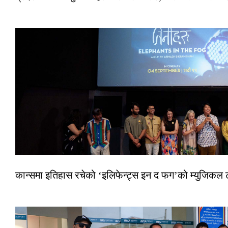
कान्समा इतिहास रचेको ‘इलिफेन्ट्स इन द फग’को म्युजिकल ट