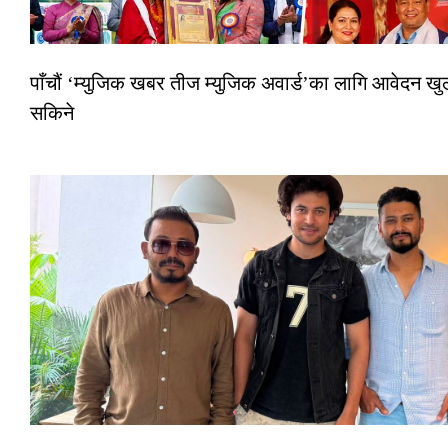
पाँचौं ‘म्युजिक खबर तीज म्युजिक अवार्ड’का लागि आवेदन खुला
सकिने