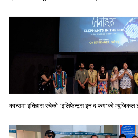
कान्समा इतिहास रचेको ‘इलिफेन्ट्स इन द फग’को म्युजिकल ट