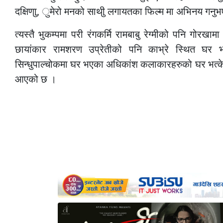
दक्षिणाु, ुमेरो मनको साथीु लगायतका फिल्म मा अभिनय गनु
त्यस्तै भुकम्पमा परी रंगकर्मि रामबाबु रेग्मीको पनि गोरखा
छायांकार रामशरण उप्रेतीको पनि काभ्रे स्थित घर भ
सिन्धुपाल्चोकमा घर भएका अधिकांश कलाकारहरुको घर भत्क
आएको छ ।