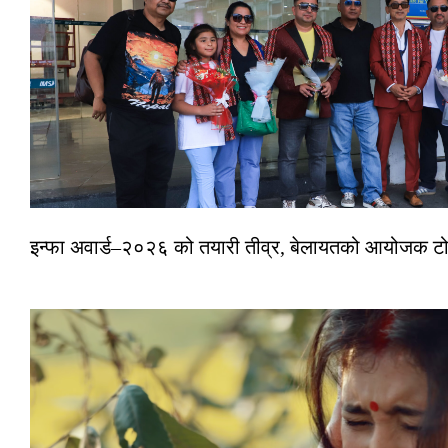
इन्फा अवार्ड–२०२६ को तयारी तीव्र, बेलायतको आयोजक टोल