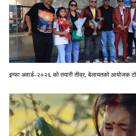
इन्फा अवार्ड–२०२६ को तयारी तीव्र, बेलायतको आयोजक टोल