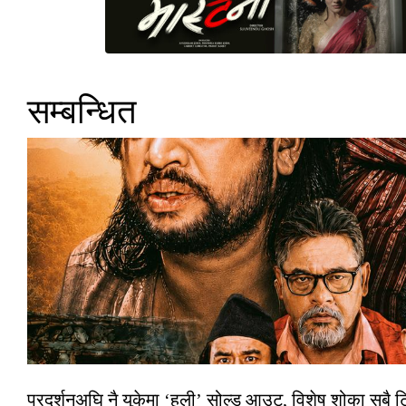
सम्बन्धित
प्रदर्शनअघि नै युकेमा ‘हली’ सोल्ड आउट, विशेष शोका सबै 