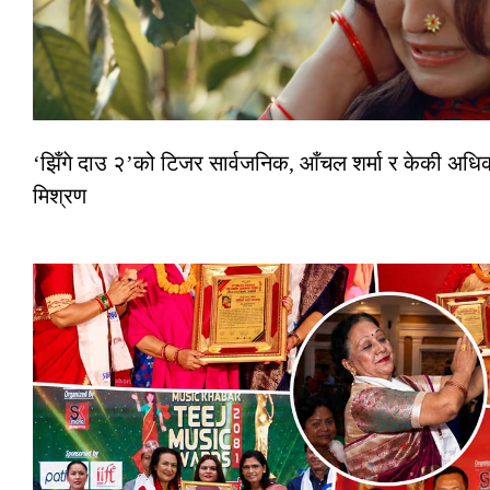
‘झिँगे दाउ २’को टिजर सार्वजनिक, आँचल शर्मा र केकी अधि
मिश्रण