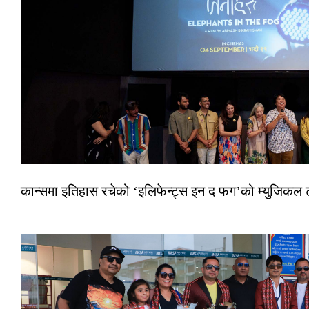
कान्समा इतिहास रचेको ‘इलिफेन्ट्स इन द फग’को म्युजिकल ट