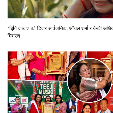
‘झिँगे दाउ २’को टिजर सार्वजनिक, आँचल शर्मा र केकी अधि
मिश्रण