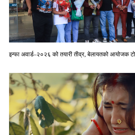
इन्फा अवार्ड–२०२६ को तयारी तीव्र, बेलायतको आयोजक टोल