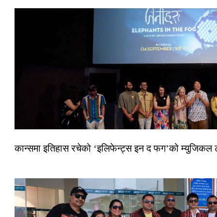
कान्समा इतिहास रचेको ‘इलिफेन्ट्स इन द फग’को म्युजिकल ट