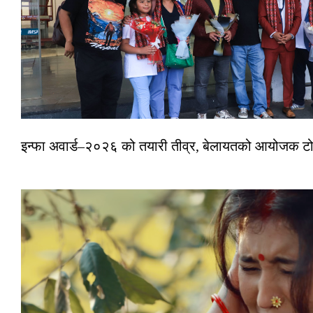
इन्फा अवार्ड–२०२६ को तयारी तीव्र, बेलायतको आयोजक टोल