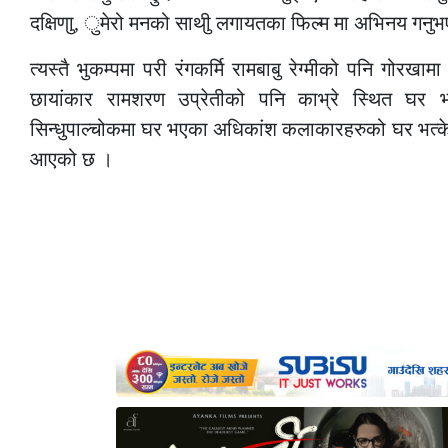
दक्षिणाु, ुमेरो मनको साथीु लगायतका फिल्म मा अभिनय गनु
त्यस्तै भुकम्पमा परी रंगकर्मि रामबाबु रेग्मीको पनि गोरखा
छायांकार रामशरण उप्रेतीको पनि काभ्रे स्थित घर भ
सिन्धुपाल्चोकमा घर भएका अधिकांश कलाकारहरुको घर भत्क
आएको छ ।