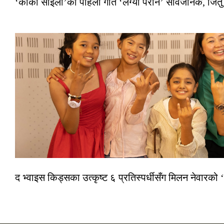
‘कार्की साइला’को पहिलो गीत ‘लग्यौ परान’ सार्वजनिक, जितु
द भ्वाइस किड्सका उत्कृष्ट ६ प्रतिस्पर्धीसँग मिलन नेवारको 