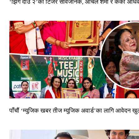
‘झिँगे दाउ २’को टिजर सार्वजनिक, आँचल शर्मा र केकी अधि
पाँचौं ‘म्युजिक खबर तीज म्युजिक अवार्ड’का लागि आवेदन खुला