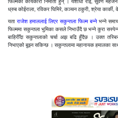
फिल्मका कार्यकारी निर्माता हुन् । यशोधा राई, सुवर्ण मह
ध्रुब कोईराला, रविकर घिमिरे, कञ्चन ठकुरी, श्रेया कार्
यता
राजेश हमाललाई लिएर सकुन्तला फिल्म बन्ने
भन्ने समाच
फिल्ममा सकुन्तला भुमिका कसले निभाउँदै छ भन्ने कुरा सस्पे
बाहिरीँदा सकुन्तलाको चर्चा अझ बढि हुँदैछ । उक्त तस्बि
निभाएको बुझ्न सकिन्छ । सकुन्तलामा महानायक हमालका साथ