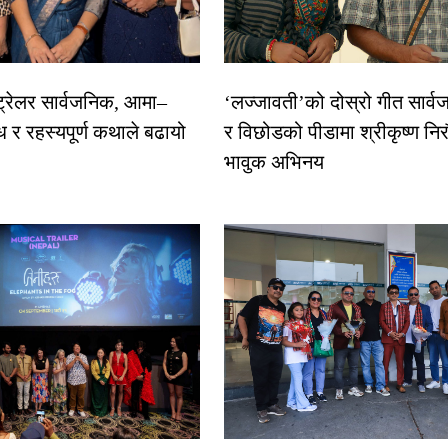
 ट्रेलर सार्वजनिक, आमा–
‘लज्जावती’को दोस्रो गीत सार्वज
ध र रहस्यपूर्ण कथाले बढायो
र विछोडको पीडामा श्रीकृष्ण नि
भावुक अभिनय