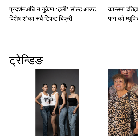
प्रदर्शनअघि नै युकेमा ‘हली’ सोल्ड आउट,
कान्समा इतिह
विशेष शोका सबै टिकट बिक्री
फग’को म्युजि
ट्रेन्डिङ