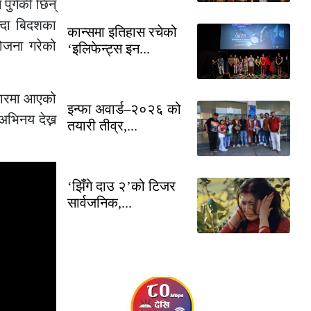
 पुगेकी छिन्
न्दा बिदशका
कान्समा इतिहास रचेको
योजना गरेको
‘इलिफेन्ट्स इन...
बजारमा आएको
इन्फा अवार्ड–२०२६ को
अभिनय देख्न
तयारी तीव्र,...
‘झिँगे दाउ २’को टिजर
सार्वजनिक,...