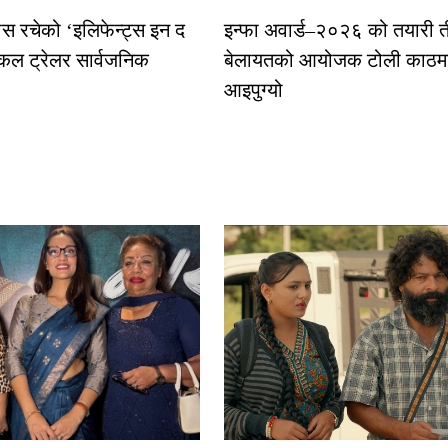
ास रचेको ‘इलिफेन्ट्स इन द
इन्फा अवार्ड–२०२६ को तयारी त
कल ट्रेलर सार्वजनिक
बेलायतको आयोजक टोली काठमा
आइपुग्यो