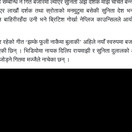
 सम्बन्धि नै गित बजारमा ल्याएर सुनिता अझ दर्शक माझ चर्चित बन्न
्याएर लाखौं दर्शक तथा स्रोताको मनमुटुमा बसेकी सुनिता देश भ
गित बाहिरीरहँदा उनी भने ब्रिटिश गोर्खा नेप्लिज काउन्सिलले आ
 रहेको गीत ‘झम्के फूली नाकैमा बुलाकी’ अहिले नयाँ स्वरुपमा 
िएकी छिन् । भिडियोमा नायक दिलिप रायमाझी र सुनिता दुलालको 
ोड्ने गितमा मज्जैले नाचेका छन् ।