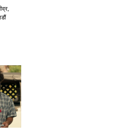
ीव्र,
डौं