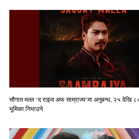
सौगात मल्ल ‘द राइज अफ साम्राज्य’मा अनुबन्ध, २५ देखि ८०
भूमिका निभाउने