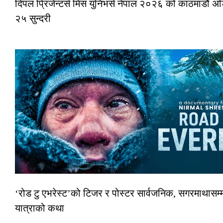
दिपल प्रिजेन्टर्स मिस युनिभर्स नेपाल २०२६ को काठमाडौं 
२५ सुन्दरी
‘रोड टु एभरेस्ट’को टिजर र पोस्टर सार्वजनिक, सगरमाथासम्म
यात्राको कथा