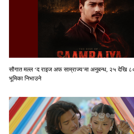
सौगात मल्ल ‘द राइज अफ साम्राज्य’मा अनुबन्ध, २५ देखि ८०
भूमिका निभाउने