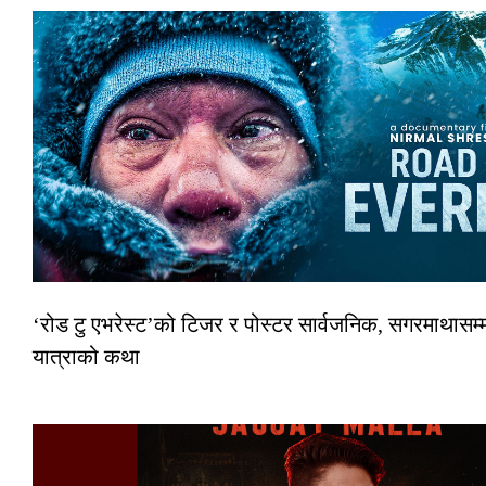
‘रोड टु एभरेस्ट’को टिजर र पोस्टर सार्वजनिक, सगरमाथासम्म
यात्राको कथा