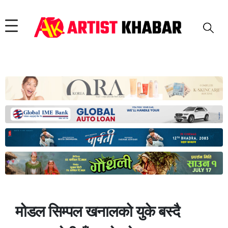
मोडल सिम्पल खनालको युके बस्दै