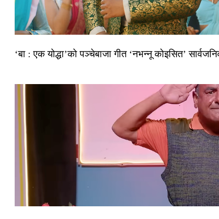
‘बा : एक योद्धा’को पञ्चेबाजा गीत ‘नभन्नू कोइसित’ सार्वज