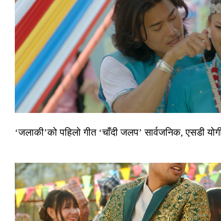
‘जलाकी’को पहिलो गीत ‘चाँदी जलप’ सार्वजनिक, एसडी योगी–अञ