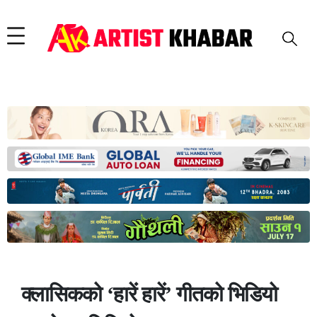
क्लासिकको ‘हारें हारें’ गीतको भिडियो