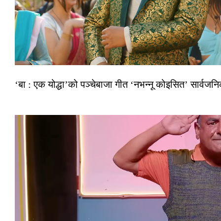
‘बा : एक योद्धा’को पञ्चेबाजा गीत ‘नभन्नू कोइसित’ सार्वज