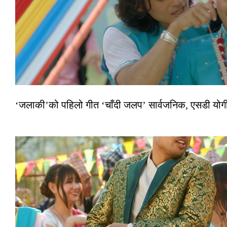
‘जलाकी’को पहिलो गीत ‘चाँदी जलप’ सार्वजनिक, एसडी योगी–अञ