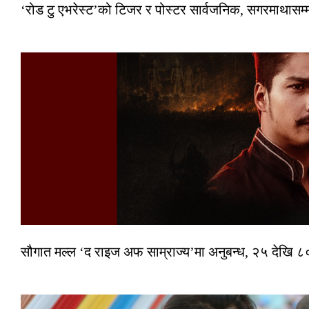
‘रोड टु एभरेस्ट’को टिजर र पोस्टर सार्वजनिक, सगरमाथासम्
सौगात मल्ल ‘द राइज अफ साम्राज्य’मा अनुबन्ध, २५ देखि ८०