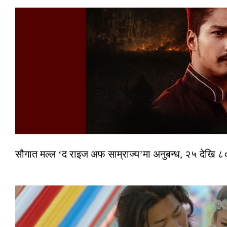
सौगात मल्ल ‘द राइज अफ साम्राज्य’मा अनुबन्ध, २५ देखि ८०