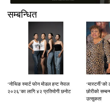
सम्बन्धित
‘नोथिङ स्मार्ट फोन मोडल हन्ट नेपाल
‘मास्टर्नी’को
२०२६’का लागि ४२ प्रतियोगी छनोट
छोरीको सम्बन्
उत्सुकता