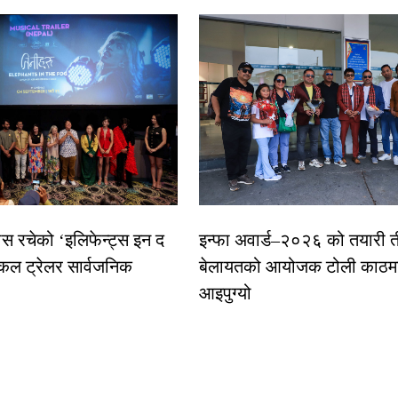
ास रचेको ‘इलिफेन्ट्स इन द
इन्फा अवार्ड–२०२६ को तयारी त
कल ट्रेलर सार्वजनिक
बेलायतको आयोजक टोली काठमा
आइपुग्यो