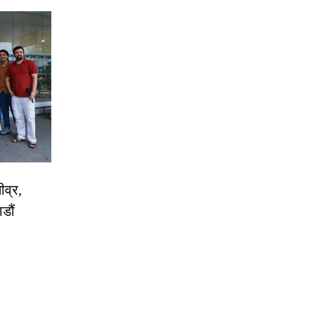
ीव्र,
डौं