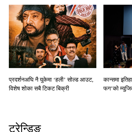
प्रदर्शनअघि नै युकेमा ‘हली’ सोल्ड आउट,
कान्समा इतिह
विशेष शोका सबै टिकट बिक्री
फग’को म्युजि
ट्रेन्डिङ