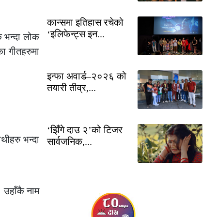
कान्समा इतिहास रचेको
‘इलिफेन्ट्स इन...
क भन्दा लोक
रका गीतहरुमा
इन्फा अवार्ड–२०२६ को
तयारी तीव्र,...
‘झिँगे दाउ २’को टिजर
थीहरु भन्दा
सार्वजनिक,...
। उहाँकै नाम