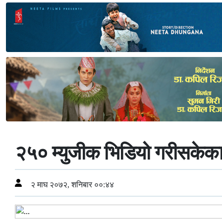
२५० म्युजीक भिडियो गरीसकेका म
२ माघ २०७२, शनिबार ००:४४