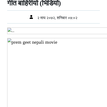
गीत बाहिरीयो (भिडियो)
२ माघ २०७२, शनिबार ०७:०२