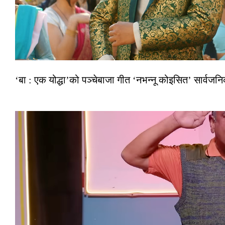
‘बा : एक योद्धा’को पञ्चेबाजा गीत ‘नभन्नू कोइसित’ सार्वज