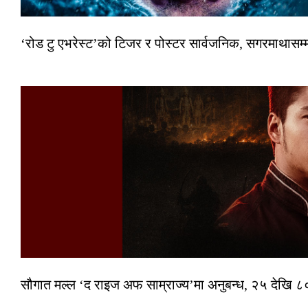
‘रोड टु एभरेस्ट’को टिजर र पोस्टर सार्वजनिक, सगरमाथासम्
सौगात मल्ल ‘द राइज अफ साम्राज्य’मा अनुबन्ध, २५ देखि ८०