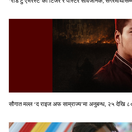
‘रोड टु एभरेस्ट’को टिजर र पोस्टर सार्वजनिक, सगरमाथासम्
सौगात मल्ल ‘द राइज अफ साम्राज्य’मा अनुबन्ध, २५ देखि ८०