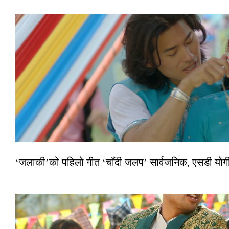
‘जलाकी’को पहिलो गीत ‘चाँदी जलप’ सार्वजनिक, एसडी योगी–अञ