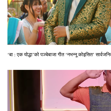
‘बा : एक योद्धा’को पञ्चेबाजा गीत ‘नभन्नू कोइसित’ सार्वज