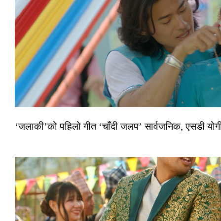
‘जलाकी’को पहिलो गीत ‘चाँदी जलप’ सार्वजनिक, एसडी योगी–अञ