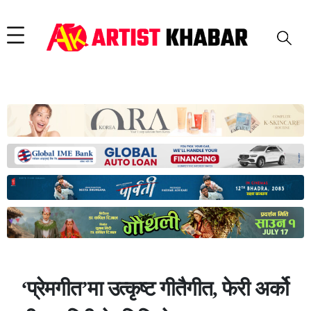
‘प्रेमगीत’मा उत्कृष्ट गीतैगीत, फेरी अर्को