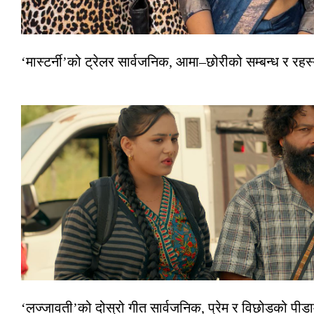
‘मास्टर्नी’को ट्रेलर सार्वजनिक, आमा–छोरीको सम्बन्ध र रहस्
‘लज्जावती’को दोस्रो गीत सार्वजनिक, प्रेम र विछोडको पीडा