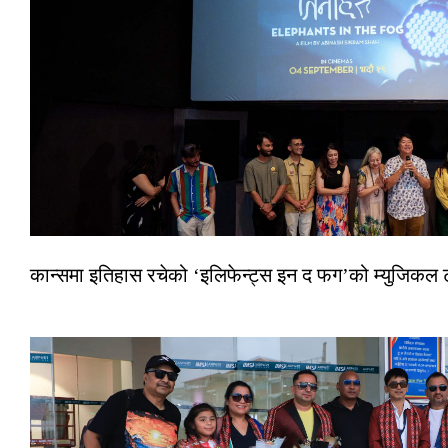
कान्समा इतिहास रचेको ‘इलिफेन्ट्स इन द फग’को म्युजिकल ट