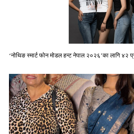
‘नोथिङ स्मार्ट फोन मोडल हन्ट नेपाल २०२६’का लागि ४२ प