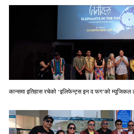
कान्समा इतिहास रचेको ‘इलिफेन्ट्स इन द फग’को म्युजिकल ट