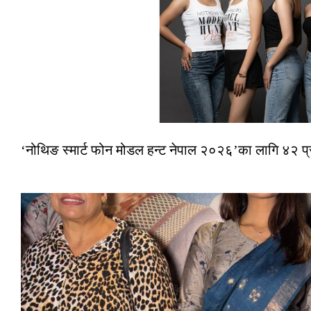
‘नोथिङ स्मार्ट फोन मोडल हन्ट नेपाल २०२६’का लागि ४२ प