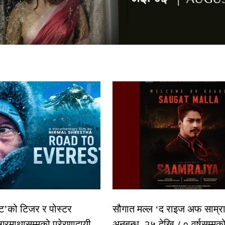
स्ट’को टिजर र पोस्टर
सौगात मल्ल ‘द राइज अफ साम्रा
गरमाथासम्मको प्रेरणादायी
अनुबन्ध, २५ देखि ८० वर्षसम्मक