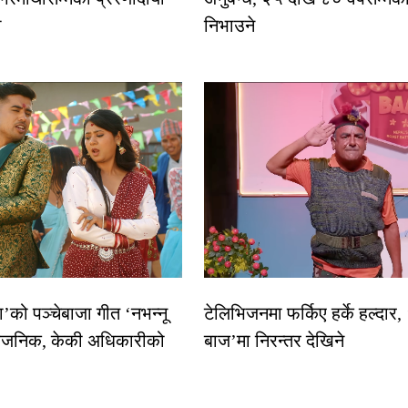
ा
निभाउने
धा’को पञ्चेबाजा गीत ‘नभन्नू
टेलिभिजनमा फर्किए हर्के हल्दार,
्वजनिक, केकी अधिकारीको
बाज’मा निरन्तर देखिने