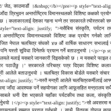
बर/ जेठ, काठमाडौं ।&nbsp;</b></pre><p style="text-align
दा त्रिभुवन अन्तर्राष्ट्रिय विमानस्थलको विशिष्ट कक्षको प्रयोग
। कलाकारलाई देशका गहना भन्ने तर सरकारले त्योस्तरको सम्
tyle="text-align: justify; ">यसैबिच संस्कृति, पर्यटन 
अन्तर्राष्ट्रिय विमानस्थलको विशिष्ट कक्ष प्रयोग गर्नको लाग
ित नेपाल चलचित्र संघको ४७ औं वार्षिक साधारण सभालाई सम्
 पनि यस्तो सुविधा दिनेतर्फ प्रयत्न गर्ने बताउनुभयो ।</p><p s
न्त्रालयले मलाई यसबारे जानकारी दिइसकेको छ । म यसबारे फाइल 
ेखेर पठाउँछु ।’ सरकारले परिचत्र पत्र दिएका विशिष्ट कलाक
्त्री आलेले बताउनुभयो । चलचित्र विकास बोर्डले यसबारे संचार 
align: justify; ">यस्तै मन्त्री आलेले चलचित्रकर्मीलाई आफ
त्रमा जाँदा आवश्यक पर्ने सहयोगका लागि आफूसहित मन्त्रालय सधै
ा हिसाबले धनी देश भएकाले यहाँका पर्यटकीय तथा कला, संस्कृ
गर्नुभयो ।</p><p style="text-align: justify; ">सो अवसरमा मन
 लगायतलाई सम्मान प्रदान गर्नुभयो । साथै, वितरक गोपाल का