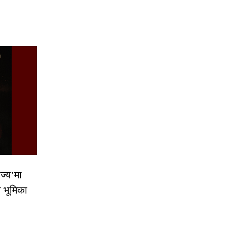
ज्य’मा
ो भूमिका