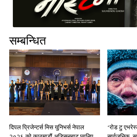
सम्बन्धित
दिपल प्रिजेन्टर्स मिस युनिभर्स नेपाल
‘रोड टु एभरे
२०२६ को काठमाडौं अडिसनबाट छानिए
सार्वजनिक, स