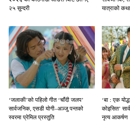
२५ सुन्दरी
यात्राको कथ
‘जलाकी’को पहिलो गीत ‘चाँदी जलप’
‘बा : एक योद्
सार्वजनिक, एसडी योगी–अञ्जु पन्तको
कोइसित’ सार
स्वरमा प्रेमिल प्रस्तुति
नृत्य आकर्षण