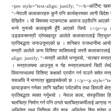
<pre style="text-align: justify; "><b>आर्टिष्ट ख
">नेपाली कलाकारहरु कुनै पनि कार्यक्रमका लागी बिदेश जाँ
देखिदैन । यो बिषयमा पटकपटक आवाज उठ्दैपनि आएको छ 
भन्ने गुनासो कलाबृतमै हुँदै आएको थियो ।</p><p s
उड्डयनमन्त्री प्रेमबहादुर आलेले कलाकारलाई त्रिभुवन 
प्रतिबद्धता जनाउनुभएको छ । शनिबार राजधानीमा आयोज
मन्त्री आलेले अन्य विशिष्ट व्यक्तिलाई जस्तै कलाकारलाई
align: justify; ">मन्त्री आलेले भन्नुभयो, ‘सञ्चार म
। मन्त्रालयमा आउनुस् म र्गह मन्त्रालयलार्य चिठी ल
विमानस्थलमा विशिष्ट कक्षको प्रयोग गर्न पाउने समेत मन
यसअघि नै मागपत्र बुझाइसकेको छ ।</p><p style="text-
छायाङ्कन गर्नका लागि यहाँका पर्यटकीय तथा हिमाली क्षे
प्रतिबद्धता व्यक्त गर्नुभयो । नेपाल कला, संस्कृतिक
चलचित्र निर्माण गर्न पनि उनले चलचित्रकर्मीलाई आग्रह 
अभिनेता तथा निर्देशक नीर शाह, अभिनेता शिव श्रेष्ठ