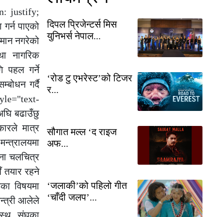
: justify;
दिपल प्रिजेन्टर्स मिस
 गर्न पाएको
युनिभर्स नेपाल...
मान नगरेको
तथा नागरिक
ि पहल गर्ने
‘रोड टु एभरेस्ट’को टिजर
बोधन गर्दै
र...
tyle="text-
अघि बढाउँछु
ारले मात्र
सौगात मल्ल ‘द राइज
मन्त्रालयमा
अफ...
्ना चलचित्र
ँ तयार रहने
‘जलाकी’को पहिलो गीत
तिका विषयमा
‘चाँदी जलप’...
्त्री आलेले
यस्थ, संघका