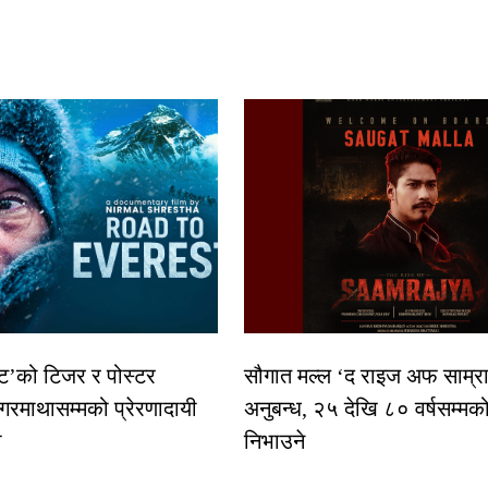
स्ट’को टिजर र पोस्टर
सौगात मल्ल ‘द राइज अफ साम्रा
गरमाथासम्मको प्रेरणादायी
अनुबन्ध, २५ देखि ८० वर्षसम्मक
ा
निभाउने