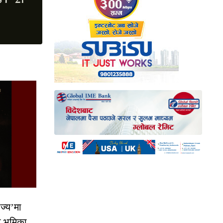
ज्य’मा
ो भूमिका