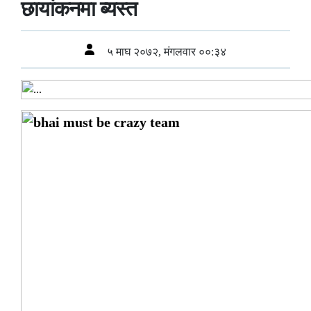
छायांकनमा ब्यस्त
५ माघ २०७२, मंगलवार ००:३४