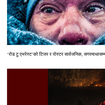
‘रोड टु एभरेस्ट’को टिजर र पोस्टर सार्वजनिक, सगरमाथासम्