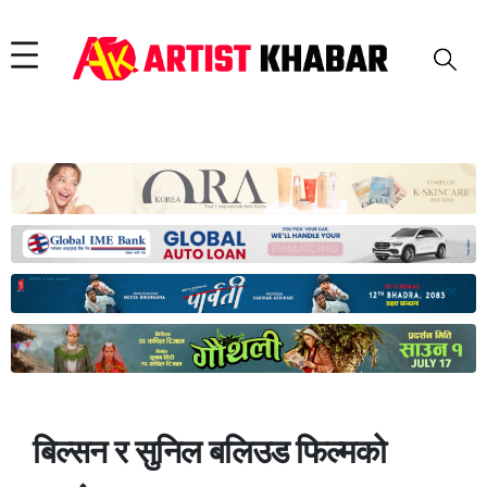
बिल्सन र सुनिल बलिउड फिल्मको