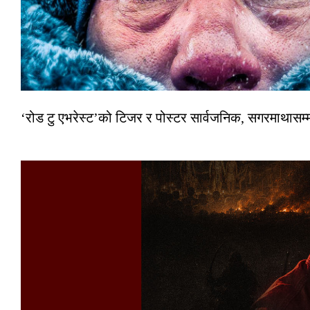
‘रोड टु एभरेस्ट’को टिजर र पोस्टर सार्वजनिक, सगरमाथासम्