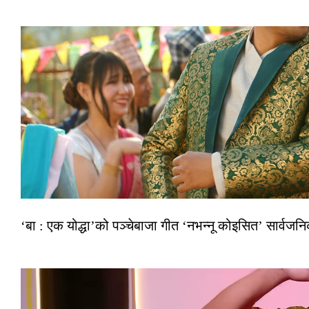
‘बा : एक योद्धा’को पञ्चेबाजा गीत ‘नभन्नू कोइसित’ सार्वज