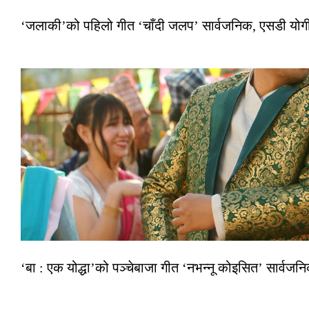
‘जलाकी’को पहिलो गीत ‘चाँदी जलप’ सार्वजनिक, एसडी योगी–अञ
‘बा : एक योद्धा’को पञ्चेबाजा गीत ‘नभन्नू कोइसित’ सार्वज