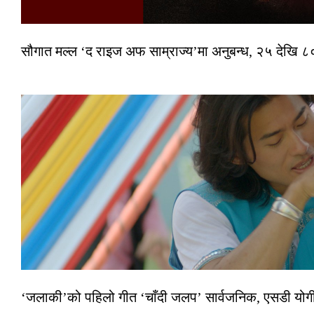
सौगात मल्ल ‘द राइज अफ साम्राज्य’मा अनुबन्ध, २५ देखि ८०
‘जलाकी’को पहिलो गीत ‘चाँदी जलप’ सार्वजनिक, एसडी योगी–अञ