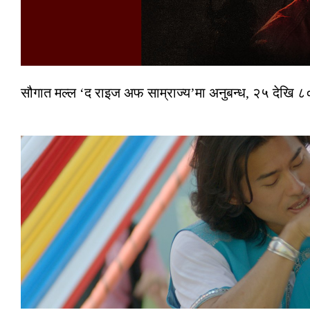
सौगात मल्ल ‘द राइज अफ साम्राज्य’मा अनुबन्ध, २५ देखि ८०