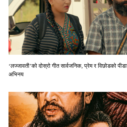
‘लज्जावती’को दोस्रो गीत सार्वजनिक, प्रेम र विछोडको पीडा
अभिनय