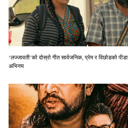
‘लज्जावती’को दोस्रो गीत सार्वजनिक, प्रेम र विछोडको पीडा
अभिनय