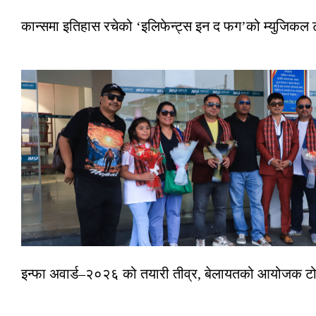
कान्समा इतिहास रचेको ‘इलिफेन्ट्स इन द फग’को म्युजिकल ट
इन्फा अवार्ड–२०२६ को तयारी तीव्र, बेलायतको आयोजक टोल