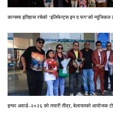
कान्समा इतिहास रचेको ‘इलिफेन्ट्स इन द फग’को म्युजिकल ट
इन्फा अवार्ड–२०२६ को तयारी तीव्र, बेलायतको आयोजक टोल