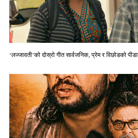
‘लज्जावती’को दोस्रो गीत सार्वजनिक, प्रेम र विछोडको पीड