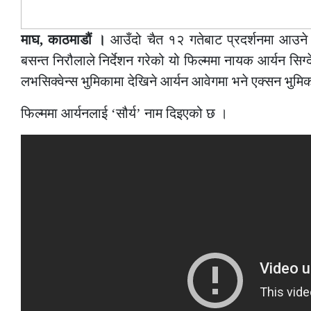
माघ, काठमाडौं ।
आउँदो चैत १२ गतेबाट प्रदर्शनमा आउने
बसन्त निरौलाले निर्देशन गरेको यो फिल्ममा नायक आर्यन सिग
लभसिक्वेन्स भुमिकामा देखिने आर्यन आवेगमा भने एक्सन भुमि
फिल्ममा आर्यनलाई ‘सौर्य’ नाम दिइएको छ ।