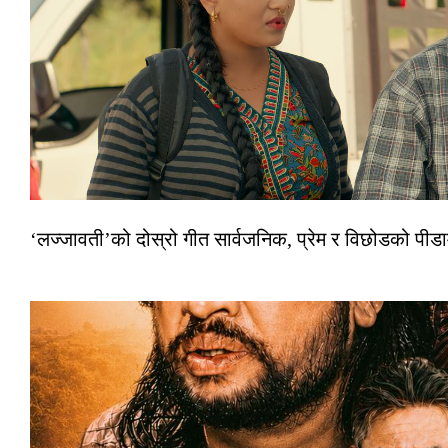
‘लज्जावती’को दोस्रो गीत सार्वजनिक, प्रेम र विछोडको पीड