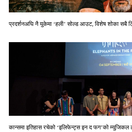
प्रदर्शनअघि नै युकेमा ‘हली’ सोल्ड आउट, विशेष शोका सबै 
कान्समा इतिहास रचेको ‘इलिफेन्ट्स इन द फग’को म्युजिकल ट