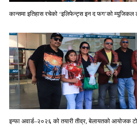
कान्समा इतिहास रचेको ‘इलिफेन्ट्स इन द फग’को म्युजिकल ट
इन्फा अवार्ड–२०२६ को तयारी तीव्र, बेलायतको आयोजक टोल