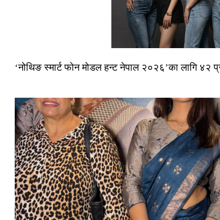
‘नोथिङ स्मार्ट फोन मोडल हन्ट नेपाल २०२६’का लागि ४२ प