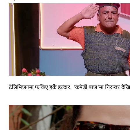
टेलिभिजनमा फर्किए हर्के हल्दार, ‘कमेडी बाज’मा निरन्तर देखि