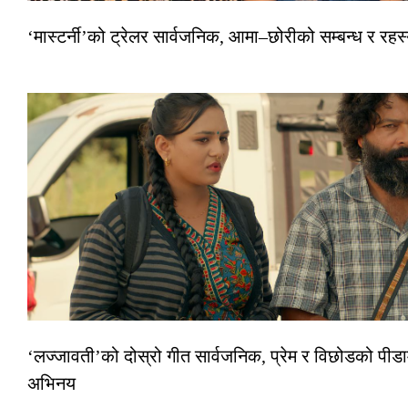
‘मास्टर्नी’को ट्रेलर सार्वजनिक, आमा–छोरीको सम्बन्ध र रहस्
‘लज्जावती’को दोस्रो गीत सार्वजनिक, प्रेम र विछोडको पीडा
अभिनय