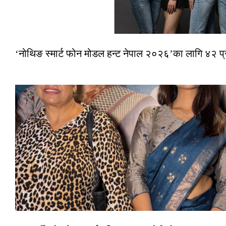
‘नोथिङ स्मार्ट फोन मोडल हन्ट नेपाल २०२६’का लागि ४२ प