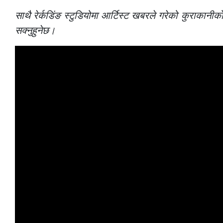
साथै रेर्कडिंङ स्टुडियोमा आर्टिस्ट खबरले गरेको कुराकानीक
सक्नुहुनेछ।