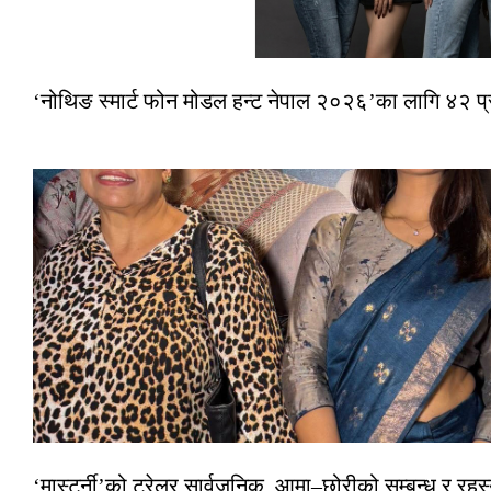
‘नोथिङ स्मार्ट फोन मोडल हन्ट नेपाल २०२६’का लागि ४२ प
‘मास्टर्नी’को ट्रेलर सार्वजनिक, आमा–छोरीको सम्बन्ध र रहस्