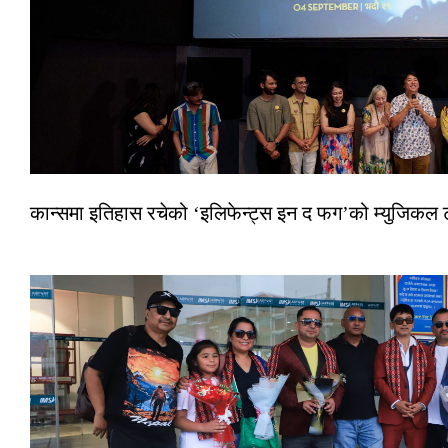
कान्समा इतिहास रचेको ‘इलिफेन्ट्स इन द फग’को म्युजिकल ट