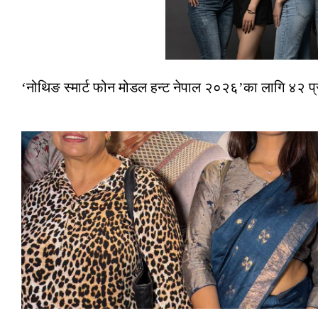
‘नोथिङ स्मार्ट फोन मोडल हन्ट नेपाल २०२६’का लागि ४२ प