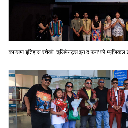
कान्समा इतिहास रचेको ‘इलिफेन्ट्स इन द फग’को म्युजिकल ट