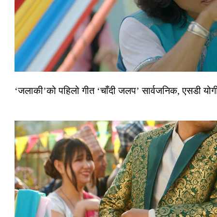
‘जलाकी’को पहिलो गीत ‘चाँदी जलप’ सार्वजनिक, एसडी योगी–अञ