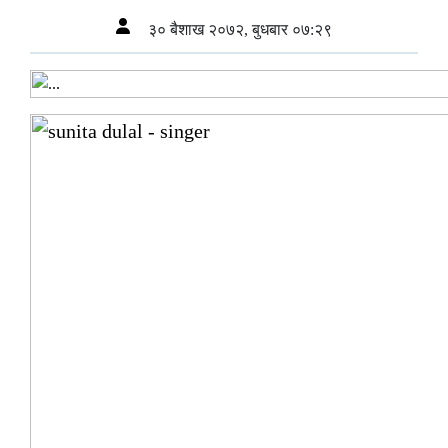
३० बैशाख २०७२, बुधबार ०७:२९