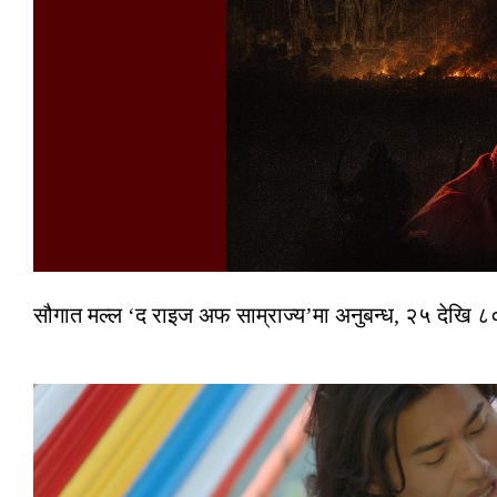
सौगात मल्ल ‘द राइज अफ साम्राज्य’मा अनुबन्ध, २५ देखि ८०