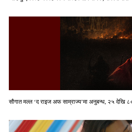
सौगात मल्ल ‘द राइज अफ साम्राज्य’मा अनुबन्ध, २५ देखि ८०