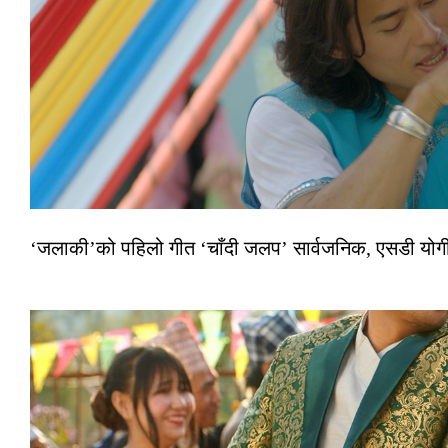
‘जलाकी’को पहिलो गीत ‘चाँदी जलप’ सार्वजनिक, एसडी योगी–अञ