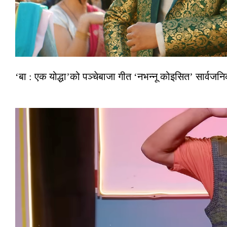
‘बा : एक योद्धा’को पञ्चेबाजा गीत ‘नभन्नू कोइसित’ सार्वज