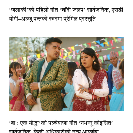
‘जलाकी’को पहिलो गीत ‘चाँदी जलप’ सार्वजनिक, एसडी
योगी–अञ्जु पन्तको स्वरमा प्रेमिल प्रस्तुति
‘बा : एक योद्धा’को पञ्चेबाजा गीत ‘नभन्नू कोइसित’
सार्वजनिक, केकी अधिकारीको नृत्य आकर्षण