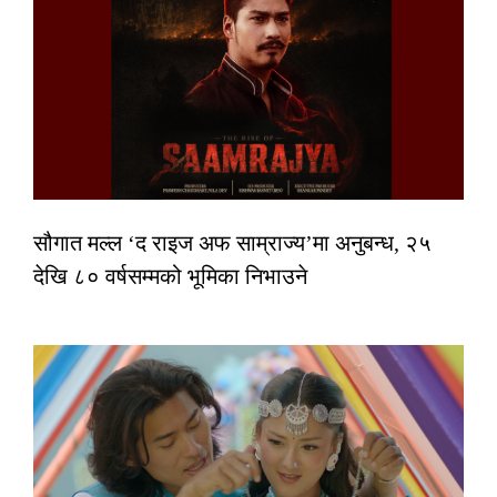
सौगात मल्ल ‘द राइज अफ साम्राज्य’मा अनुबन्ध, २५
देखि ८० वर्षसम्मको भूमिका निभाउने