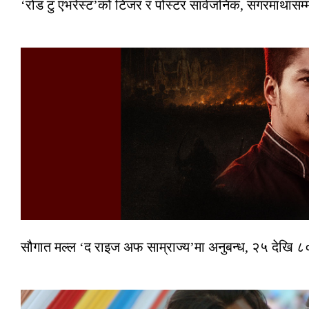
‘रोड टु एभरेस्ट’को टिजर र पोस्टर सार्वजनिक, सगरमाथासम्
सौगात मल्ल ‘द राइज अफ साम्राज्य’मा अनुबन्ध, २५ देखि ८०