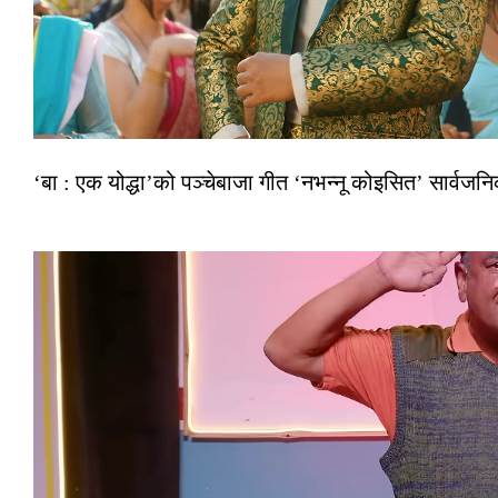
‘बा : एक योद्धा’को पञ्चेबाजा गीत ‘नभन्नू कोइसित’ सार्वज