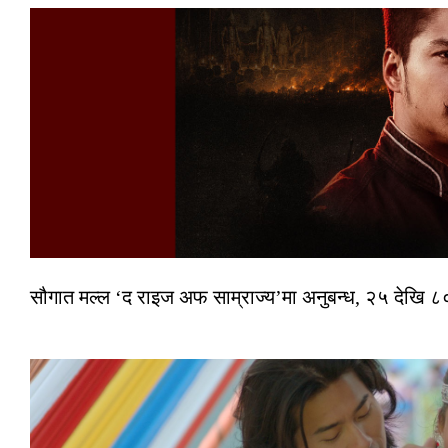
सौगात मल्ल ‘द राइज अफ साम्राज्य’मा अनुबन्ध, २५ देखि ८०