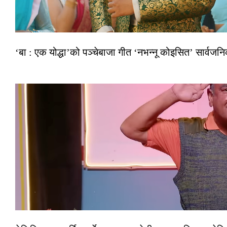
‘बा : एक योद्धा’को पञ्चेबाजा गीत ‘नभन्नू कोइसित’ सार्वज