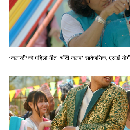
‘जलाकी’को पहिलो गीत ‘चाँदी जलप’ सार्वजनिक, एसडी योगी–अञ