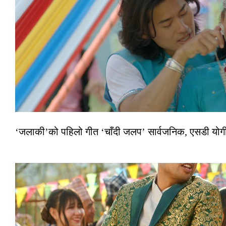
‘जलाकी’को पहिलो गीत ‘चाँदी जलप’ सार्वजनिक, एसडी योगी–अञ