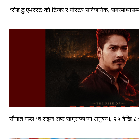
‘रोड टु एभरेस्ट’को टिजर र पोस्टर सार्वजनिक, सगरमाथासम्
सौगात मल्ल ‘द राइज अफ साम्राज्य’मा अनुबन्ध, २५ देखि ८०