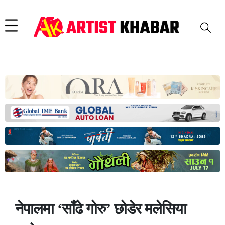
नेपालमा ‘साँढे गोरु’ छोडेर मलेसिया