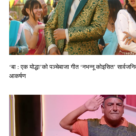
‘बा : एक योद्धा’को पञ्चेबाजा गीत ‘नभन्नू कोइसित’ सार्वज
आकर्षण