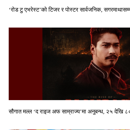
‘रोड टु एभरेस्ट’को टिजर र पोस्टर सार्वजनिक, सगरमाथासम्
सौगात मल्ल ‘द राइज अफ साम्राज्य’मा अनुबन्ध, २५ देखि ८०