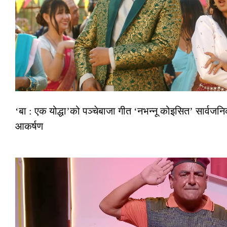
‘बा : एक योद्धा’को पञ्चेबाजा गीत ‘नभन्नू कोइसित’ सार्वज
आकर्षण