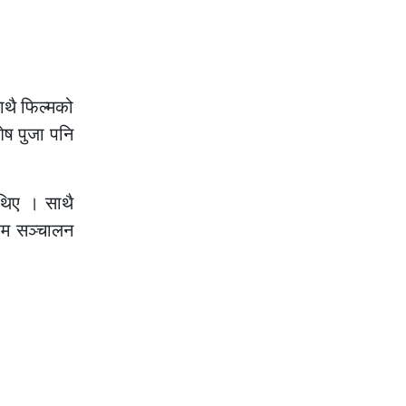
ाथै फिल्मको
शेष पुजा पनि
 थिए । साथै
्रम सञ्चालन