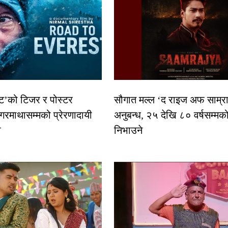
स्ट’को टिजर र पोस्टर
सौगात मल्ल ‘द राइज अफ साम्रा
गरमाथासम्मको प्रेरणादायी
अनुबन्ध, २५ देखि ८० वर्षसम्मक
ा
निभाउने