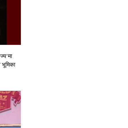
ज्य’मा
ो भूमिका