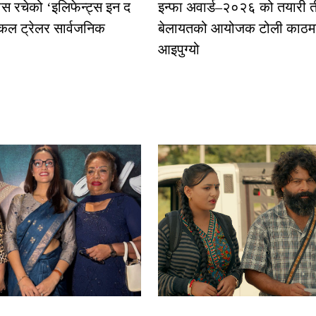
ास रचेको ‘इलिफेन्ट्स इन द
इन्फा अवार्ड–२०२६ को तयारी त
कल ट्रेलर सार्वजनिक
बेलायतको आयोजक टोली काठमा
आइपुग्यो