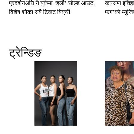
प्रदर्शनअघि नै युकेमा ‘हली’ सोल्ड आउट,
कान्समा इतिह
विशेष शोका सबै टिकट बिक्री
फग’को म्युजि
ट्रेन्डिङ