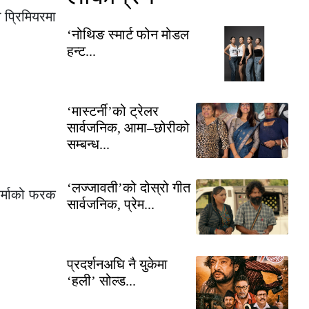
 प्रिमियरमा
‘नोथिङ स्मार्ट फोन मोडल
हन्ट...
‘मास्टर्नी’को ट्रेलर
सार्वजनिक, आमा–छोरीको
सम्बन्ध...
‘लज्जावती’को दोस्रो गीत
र्माको फरक
सार्वजनिक, प्रेम...
प्रदर्शनअघि नै युकेमा
‘हली’ सोल्ड...