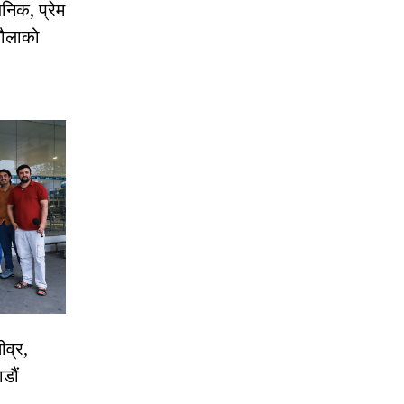
निक, प्रेम
रौलाको
ीव्र,
डौं