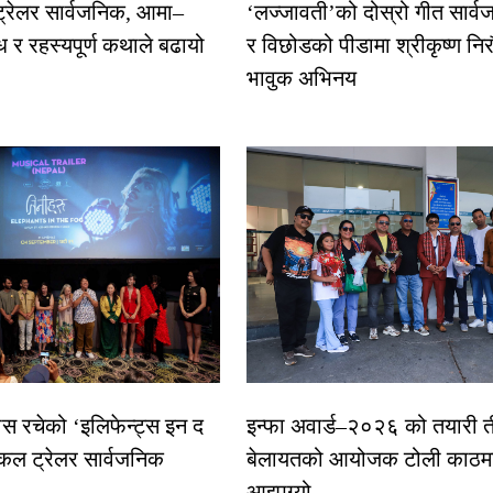
 ट्रेलर सार्वजनिक, आमा–
‘लज्जावती’को दोस्रो गीत सार्वज
ध र रहस्यपूर्ण कथाले बढायो
र विछोडको पीडामा श्रीकृष्ण नि
भावुक अभिनय
ास रचेको ‘इलिफेन्ट्स इन द
इन्फा अवार्ड–२०२६ को तयारी त
कल ट्रेलर सार्वजनिक
बेलायतको आयोजक टोली काठमा
आइपुग्यो