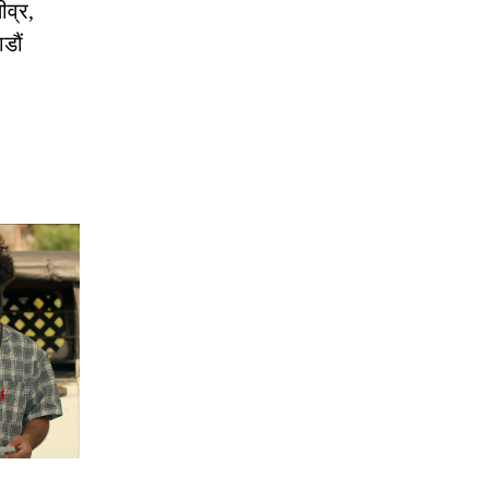
ीव्र,
डौं