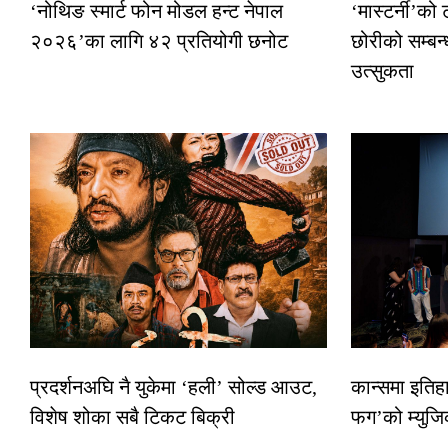
‘नोथिङ स्मार्ट फोन मोडल हन्ट नेपाल
‘मास्टर्नी’को
२०२६’का लागि ४२ प्रतियोगी छनोट
छोरीको सम्बन्
उत्सुकता
प्रदर्शनअघि नै युकेमा ‘हली’ सोल्ड आउट,
कान्समा इतिह
विशेष शोका सबै टिकट बिक्री
फग’को म्युजि