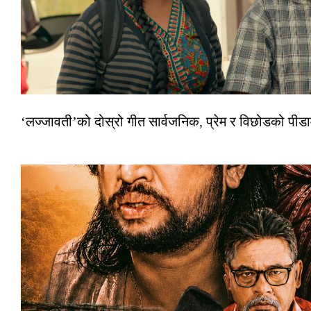
‘लज्जावती’को दोस्रो गीत सार्वजनिक, प्रेम र विछोडको पीड