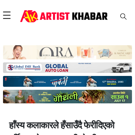
हाँस्य कलाकारले हँसाउँदै फेरीदिएको