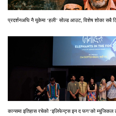
प्रदर्शनअघि नै युकेमा ‘हली’ सोल्ड आउट, विशेष शोका सबै 
कान्समा इतिहास रचेको ‘इलिफेन्ट्स इन द फग’को म्युजिकल ट