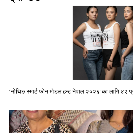
‘नोथिङ स्मार्ट फोन मोडल हन्ट नेपाल २०२६’का लागि ४२ प