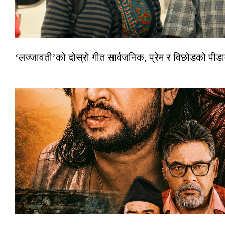
‘लज्जावती’को दोस्रो गीत सार्वजनिक, प्रेम र विछोडको पीड