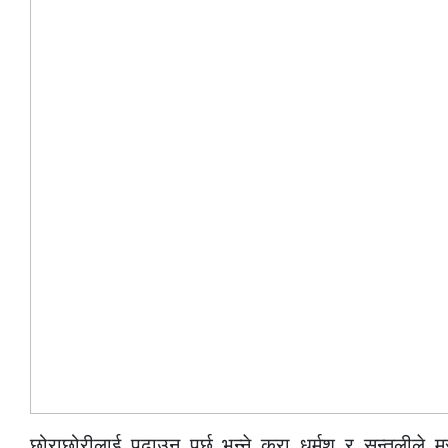
छोराछोरीलाई पढाउनु पर्छ भन्ने कुरा धुर्मुश र सुन्तली