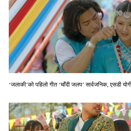
‘जलाकी’को पहिलो गीत ‘चाँदी जलप’ सार्वजनिक, एसडी योगी–अञ