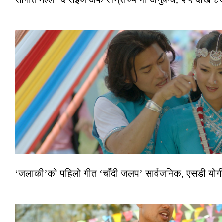
‘जलाकी’को पहिलो गीत ‘चाँदी जलप’ सार्वजनिक, एसडी योगी–अञ