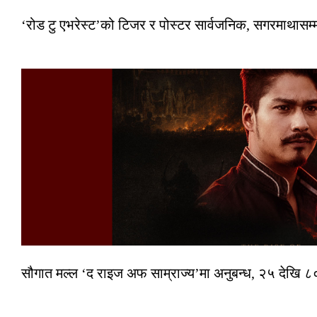
‘रोड टु एभरेस्ट’को टिजर र पोस्टर सार्वजनिक, सगरमाथासम्
सौगात मल्ल ‘द राइज अफ साम्राज्य’मा अनुबन्ध, २५ देखि ८०