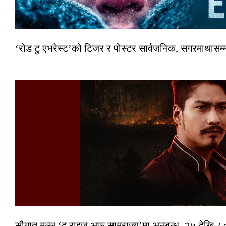
‘रोड टु एभरेस्ट’को टिजर र पोस्टर सार्वजनिक, सगरमाथासम्
सौगात मल्ल ‘द राइज अफ साम्राज्य’मा अनुबन्ध, २५ देखि ८०