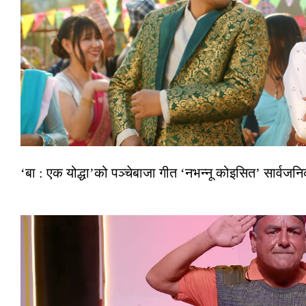
‘बा : एक योद्धा’को पञ्चेबाजा गीत ‘नभन्नू कोइसित’ सार्वज