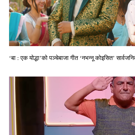
‘बा : एक योद्धा’को पञ्चेबाजा गीत ‘नभन्नू कोइसित’ सार्वज