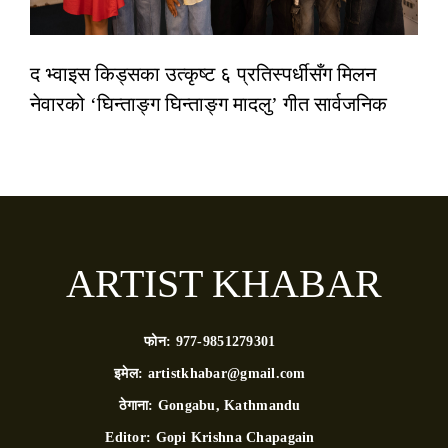
द भ्वाइस किड्सका उत्कृष्ट ६ प्रतिस्पर्धीसँग मिलन
नेवारको ‘घिन्ताङ्ग घिन्ताङ्ग मादलु’ गीत सार्वजनिक
ARTIST KHABAR
फोन:
977-9851279301
इमेल:
artistkhabar@gmail.com
ठेगाना:
Gongabu, Kathmandu
Editor:
Gopi Krishna Chapagain