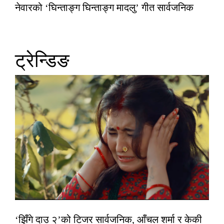
नेवारको ‘घिन्ताङ्ग घिन्ताङ्ग मादलु’ गीत सार्वजनिक
ट्रेन्डिङ
‘झिँगे दाउ २’को टिजर सार्वजनिक, आँचल शर्मा र केकी