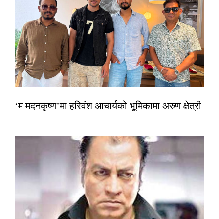
‘म मदनकृष्ण’मा हरिवंश आचार्यको भूमिकामा अरुण क्षेत्री