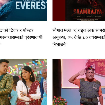
स्ट’को टिजर र पोस्टर
सौगात मल्ल ‘द राइज अफ साम्रा
गरमाथासम्मको प्रेरणादायी
अनुबन्ध, २५ देखि ८० वर्षसम्मक
ा
निभाउने