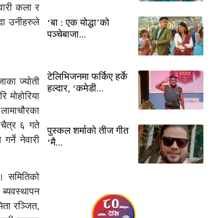
ेवारी कला र
दा उनीहरुले
‘बा : एक योद्धा’को
पञ्चेबाजा...
टेलिभिजनमा फर्किए हर्के
्जाका ज्योती
हल्दार, ‘कमेडी...
गरि मोहोरिया
, लामाचौरका
चैत्र ६ गते
पुस्कल शर्माको तीज गीत
र्ने नेवारी
‘मै...
 । समितिको
 ब्यवस्थापन
िता रञ्जित,