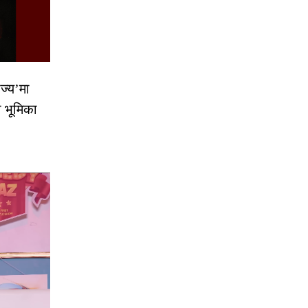
ज्य’मा
ो भूमिका