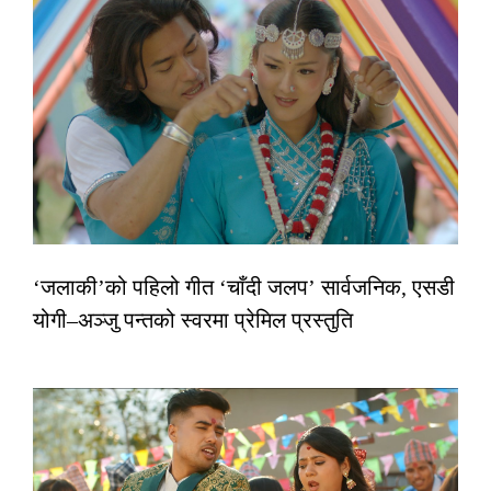
‘जलाकी’को पहिलो गीत ‘चाँदी जलप’ सार्वजनिक, एसडी
योगी–अञ्जु पन्तको स्वरमा प्रेमिल प्रस्तुति