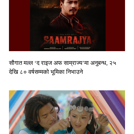
सौगात मल्ल ‘द राइज अफ साम्राज्य’मा अनुबन्ध, २५
देखि ८० वर्षसम्मको भूमिका निभाउने