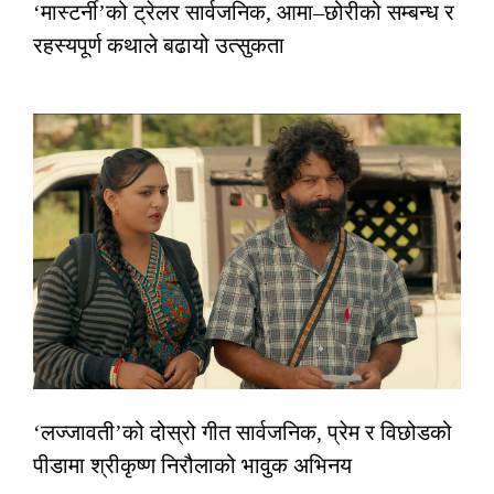
‘मास्टर्नी’को ट्रेलर सार्वजनिक, आमा–छोरीको सम्बन्ध र
रहस्यपूर्ण कथाले बढायो उत्सुकता
‘लज्जावती’को दोस्रो गीत सार्वजनिक, प्रेम र विछोडको
पीडामा श्रीकृष्ण निरौलाको भावुक अभिनय