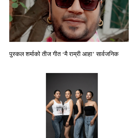
पुस्कल शर्माको तीज गीत ‘मै राम्री आहा’ सार्वजनिक