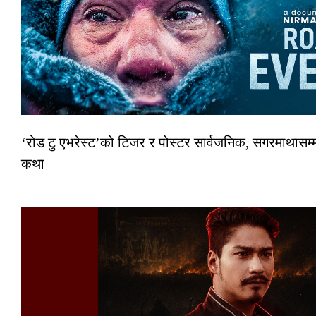
‘रोड टु एभरेस्ट’को टिजर र पोस्टर सार्वजनिक, सगरमाथासम्म
कथा