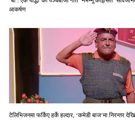
‘बा : एक योद्धा’को पञ्चेबाजा गीत ‘नभन्नू कोइसित’ सार्वज
आकर्षण
टेलिभिजनमा फर्किए हर्के हल्दार, ‘कमेडी बाज’मा निरन्तर देखि