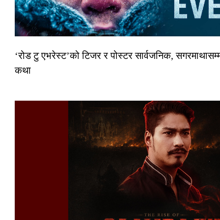
‘रोड टु एभरेस्ट’को टिजर र पोस्टर सार्वजनिक, सगरमाथासम्म
कथा