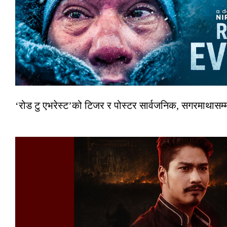
‘रोड टु एभरेस्ट’को टिजर र पोस्टर सार्वजनिक, सगरमाथासम्