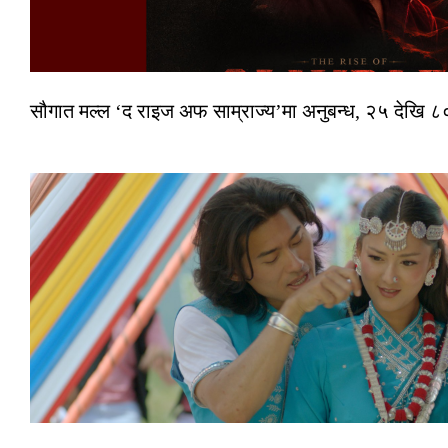
सौगात मल्ल ‘द राइज अफ साम्राज्य’मा अनुबन्ध, २५ देखि ८०