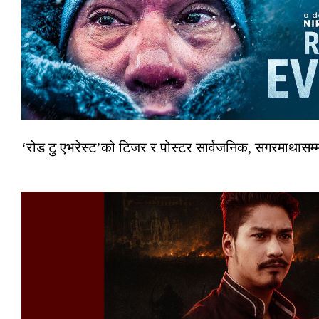
‘रोड टु एभरेस्ट’को टिजर र पोस्टर सार्वजनिक, सगरमाथासम्