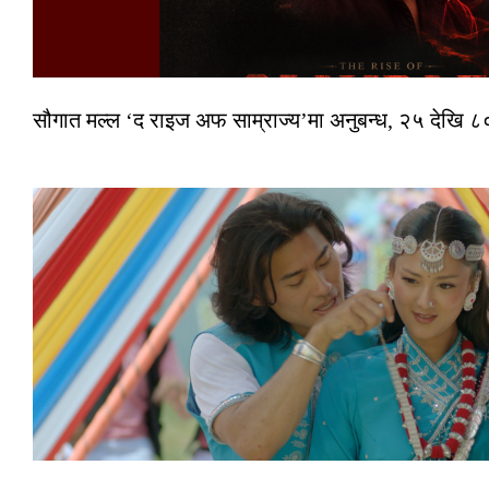
सौगात मल्ल ‘द राइज अफ साम्राज्य’मा अनुबन्ध, २५ देखि ८०