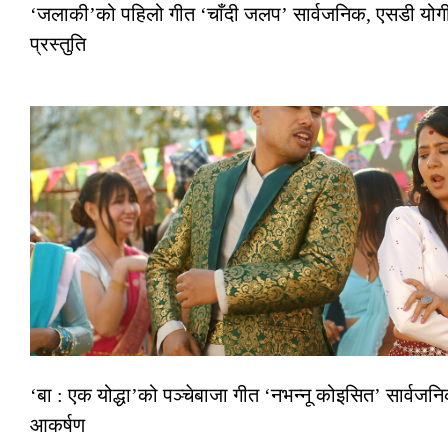
‘जलाकी’को पहिलो गीत ‘चाँदी जलप’ सार्वजनिक, एसडी योगी–
प्रस्तुति
‘बा : एक योद्धा’को पञ्चेबाजा गीत ‘नभन्नू कोइसित’ सार्वज
आकर्षण