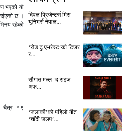
्माण भएको यो
दिपल प्रिजेन्टर्स मिस
ी लिईएको छ ।
युनिभर्स नेपाल...
अभिनय रहेको
‘रोड टु एभरेस्ट’को टिजर
र...
सौगात मल्ल ‘द राइज
अफ...
म चैत्र १९
‘जलाकी’को पहिलो गीत
‘चाँदी जलप’...