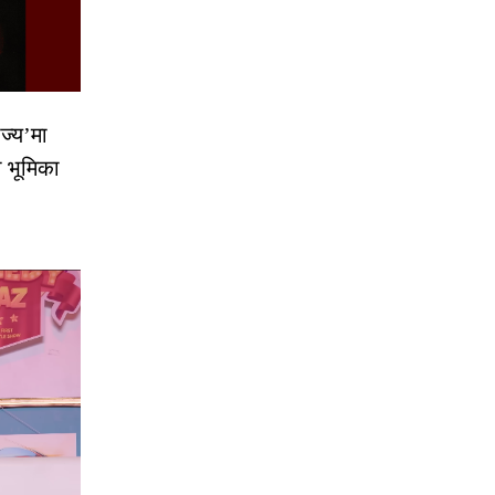
ज्य’मा
ो भूमिका