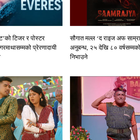
स्ट’को टिजर र पोस्टर
सौगात मल्ल ‘द राइज अफ साम्रा
गरमाथासम्मको प्रेरणादायी
अनुबन्ध, २५ देखि ८० वर्षसम्मक
ा
निभाउने