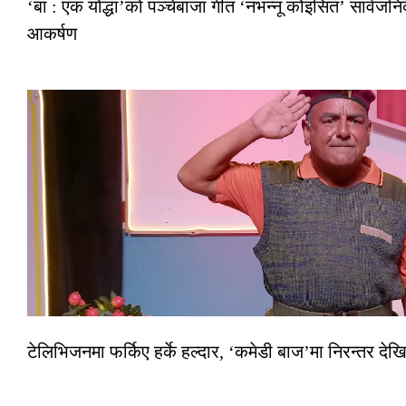
‘बा : एक योद्धा’को पञ्चेबाजा गीत ‘नभन्नू कोइसित’ सार्वज
आकर्षण
टेलिभिजनमा फर्किए हर्के हल्दार, ‘कमेडी बाज’मा निरन्तर देखि