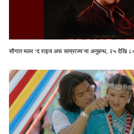
सौगात मल्ल ‘द राइज अफ साम्राज्य’मा अनुबन्ध, २५ देखि ८०