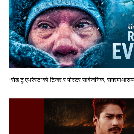
‘रोड टु एभरेस्ट’को टिजर र पोस्टर सार्वजनिक, सगरमाथासम्