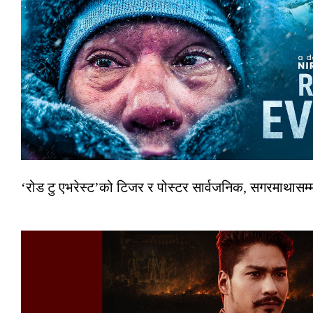
‘रोड टु एभरेस्ट’को टिजर र पोस्टर सार्वजनिक, सगरमाथासम्