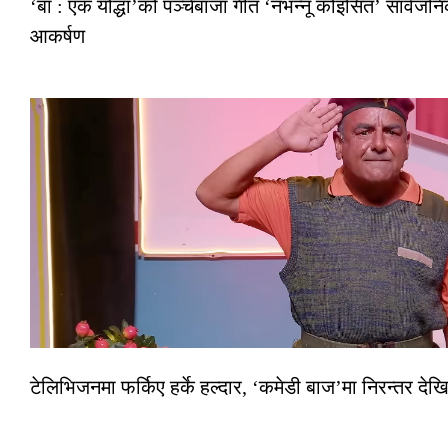
‘बा : एक योद्धा’को पञ्चेबाजा गीत ‘नभन्नू कोइसित’ सार्वज
आकर्षण
टेलिभिजनमा फर्किए हर्के हल्दार, ‘कमेडी बाज’मा निरन्तर देखि