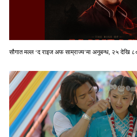
सौगात मल्ल ‘द राइज अफ साम्राज्य’मा अनुबन्ध, २५ देखि ८०