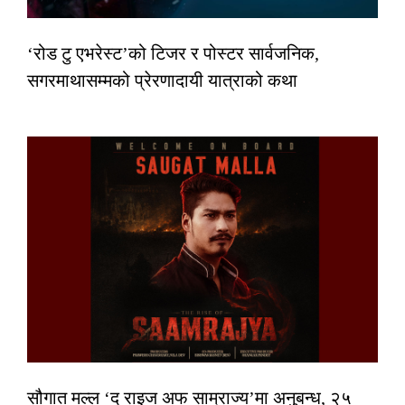
‘रोड टु एभरेस्ट’को टिजर र पोस्टर सार्वजनिक,
सगरमाथासम्मको प्रेरणादायी यात्राको कथा
सौगात मल्ल ‘द राइज अफ साम्राज्य’मा अनुबन्ध, २५