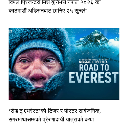
दिपल प्रिजेन्टर्स मिस युनिभर्स नेपाल २०२६ को
काठमाडौं अडिसनबाट छानिए २५ सुन्दरी
‘रोड टु एभरेस्ट’को टिजर र पोस्टर सार्वजनिक,
सगरमाथासम्मको प्रेरणादायी यात्राको कथा