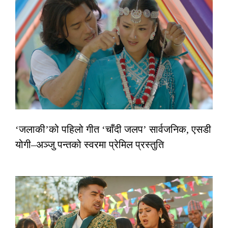
‘जलाकी’को पहिलो गीत ‘चाँदी जलप’ सार्वजनिक, एसडी
योगी–अञ्जु पन्तको स्वरमा प्रेमिल प्रस्तुति