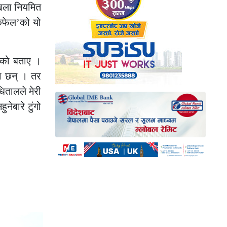
ंखला नियमित
ेकफेल’को यो
परेको बताए ।
का छन् । तर
धितालले मेरी
नेबारे टुंगो