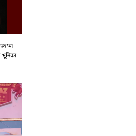
ज्य’मा
ो भूमिका