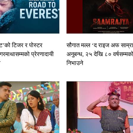
स्ट’को टिजर र पोस्टर
सौगात मल्ल ‘द राइज अफ साम्रा
गरमाथासम्मको प्रेरणादायी
अनुबन्ध, २५ देखि ८० वर्षसम्मक
ा
निभाउने