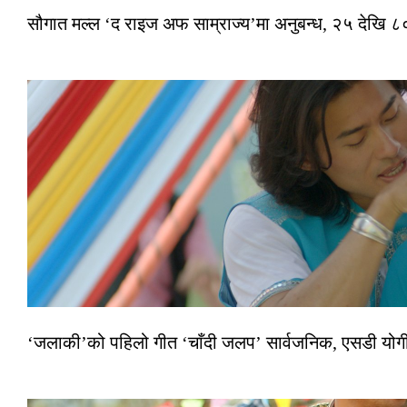
सौगात मल्ल ‘द राइज अफ साम्राज्य’मा अनुबन्ध, २५ देखि ८०
‘जलाकी’को पहिलो गीत ‘चाँदी जलप’ सार्वजनिक, एसडी योगी–अञ