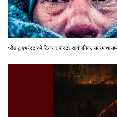
‘रोड टु एभरेस्ट’को टिजर र पोस्टर सार्वजनिक, सगरमाथासम्