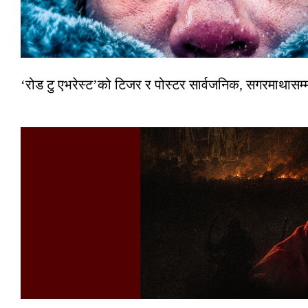
‘रोड टु एभरेस्ट’को टिजर र पोस्टर सार्वजनिक, सगरमाथासम्