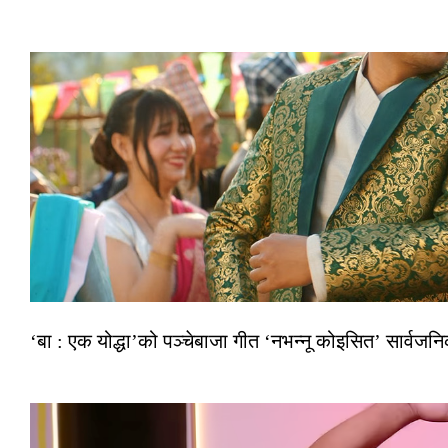
‘बा : एक योद्धा’को पञ्चेबाजा गीत ‘नभन्नू कोइसित’ सार्वज