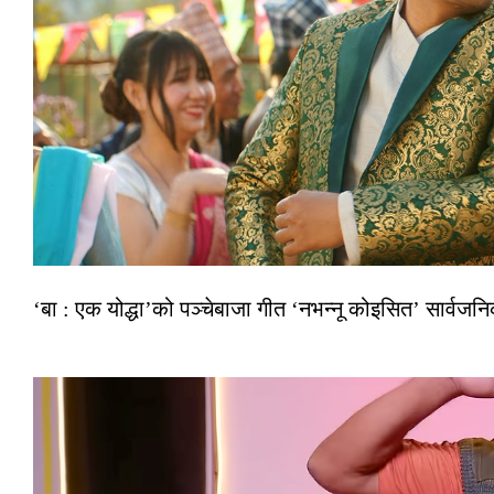
‘बा : एक योद्धा’को पञ्चेबाजा गीत ‘नभन्नू कोइसित’ सार्वज