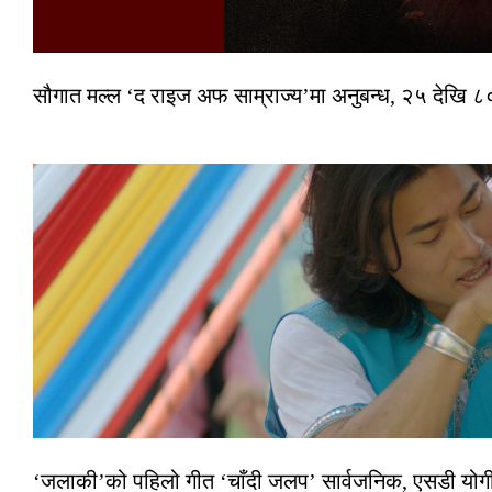
सौगात मल्ल ‘द राइज अफ साम्राज्य’मा अनुबन्ध, २५ देखि ८०
‘जलाकी’को पहिलो गीत ‘चाँदी जलप’ सार्वजनिक, एसडी योगी–अञ