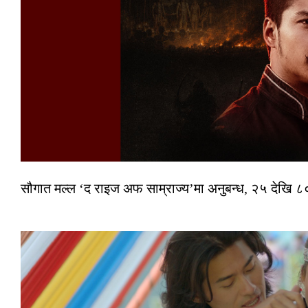
सौगात मल्ल ‘द राइज अफ साम्राज्य’मा अनुबन्ध, २५ देखि ८०