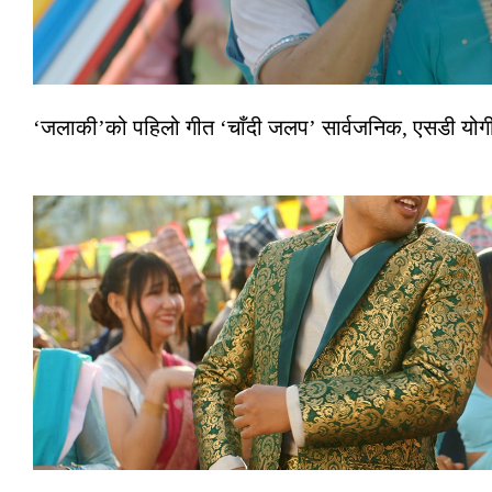
‘जलाकी’को पहिलो गीत ‘चाँदी जलप’ सार्वजनिक, एसडी योगी–अञ