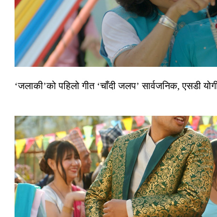
‘जलाकी’को पहिलो गीत ‘चाँदी जलप’ सार्वजनिक, एसडी योगी–अञ