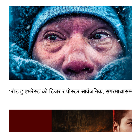
‘रोड टु एभरेस्ट’को टिजर र पोस्टर सार्वजनिक, सगरमाथासम्