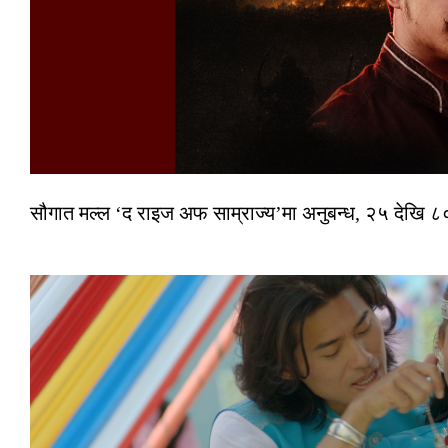
सौगात मल्ल ‘द राइज अफ साम्राज्य’मा अनुबन्ध, २५ देखि ८०