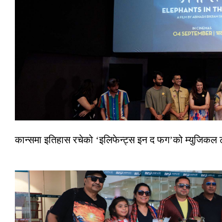
कान्समा इतिहास रचेको ‘इलिफेन्ट्स इन द फग’को म्युजिकल ट