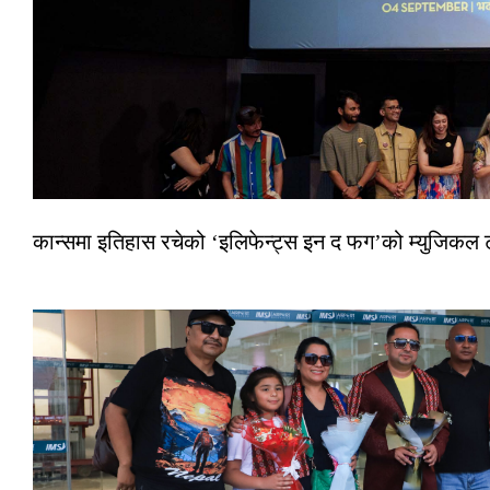
कान्समा इतिहास रचेको ‘इलिफेन्ट्स इन द फग’को म्युजिकल ट