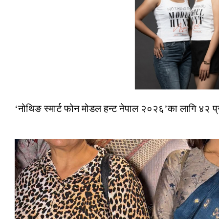
‘नोथिङ स्मार्ट फोन मोडल हन्ट नेपाल २०२६’का लागि ४२ प