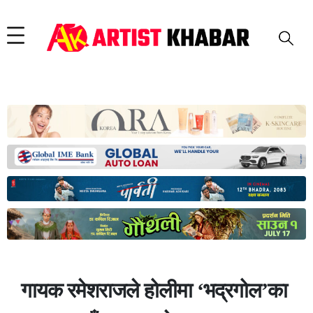
गायक रमेशराजले होलीमा ‘भद्रगोल’का