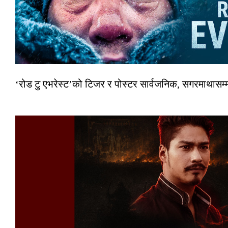
‘रोड टु एभरेस्ट’को टिजर र पोस्टर सार्वजनिक, सगरमाथासम्