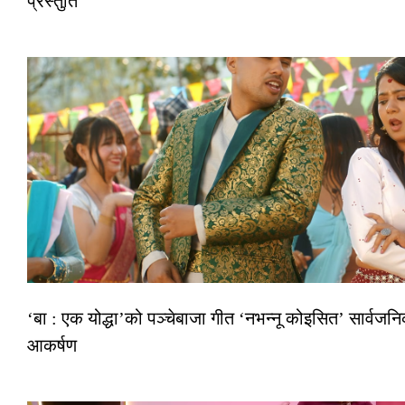
प्रस्तुति
‘बा : एक योद्धा’को पञ्चेबाजा गीत ‘नभन्नू कोइसित’ सार्वज
आकर्षण