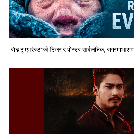
‘रोड टु एभरेस्ट’को टिजर र पोस्टर सार्वजनिक, सगरमाथासम्