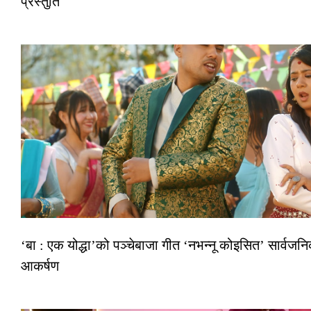
प्रस्तुति
‘बा : एक योद्धा’को पञ्चेबाजा गीत ‘नभन्नू कोइसित’ सार्वज
आकर्षण