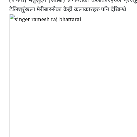
(जयन्ते) मधुसुदन (सेतेबा) लगायतका कलाकारहरुले प्रस्त
टेलिश्रृंखला मेरीबास्सैका केही कलाकारहरु पनि देखिन्थे ।