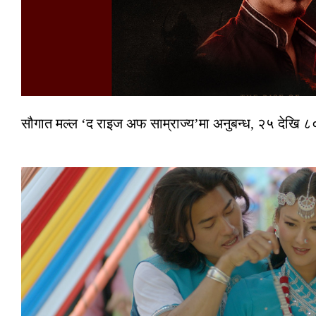
सौगात मल्ल ‘द राइज अफ साम्राज्य’मा अनुबन्ध, २५ देखि ८०