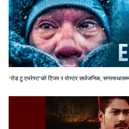
‘रोड टु एभरेस्ट’को टिजर र पोस्टर सार्वजनिक, सगरमाथासम्