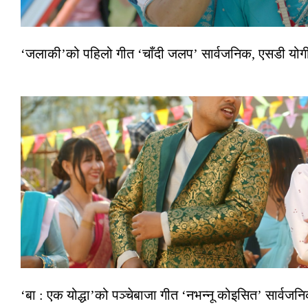
‘जलाकी’को पहिलो गीत ‘चाँदी जलप’ सार्वजनिक, एसडी योगी–अञ
‘बा : एक योद्धा’को पञ्चेबाजा गीत ‘नभन्नू कोइसित’ सार्वज