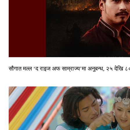
सौगात मल्ल ‘द राइज अफ साम्राज्य’मा अनुबन्ध, २५ देखि ८०