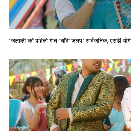
‘जलाकी’को पहिलो गीत ‘चाँदी जलप’ सार्वजनिक, एसडी योगी–अञ