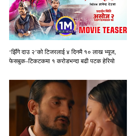
‘झिँगे दाउ २’को टिजरलाई ४ दिनमै १० लाख भ्यूज,
फेसबुक–टिकटकमा १ करोडभन्दा बढी पटक हेरियो