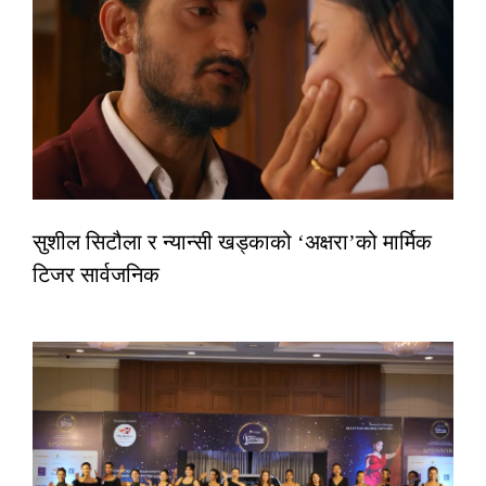
सुशील सिटौला र न्यान्सी खड्काको ‘अक्षरा’को मार्मिक
टिजर सार्वजनिक