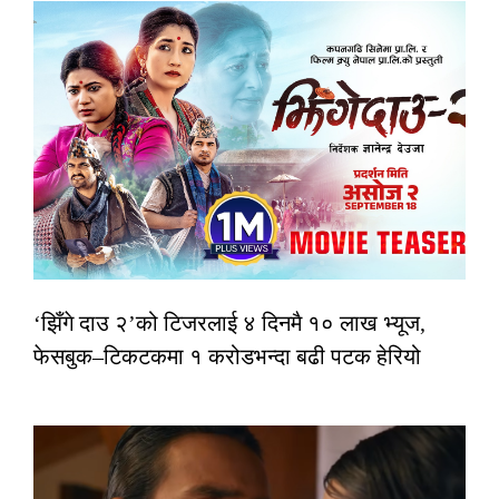
‘झिँगे दाउ २’को टिजरलाई ४ दिनमै १० लाख भ्यूज,
फेसबुक–टिकटकमा १ करोडभन्दा बढी पटक हेरियो