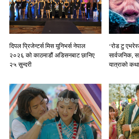
दिपल प्रिजेन्टर्स मिस युनिभर्स नेपाल
‘रोड टु एभरे
२०२६ को काठमाडौं अडिसनबाट छानिए
सार्वजनिक, स
२५ सुन्दरी
यात्राको कथ