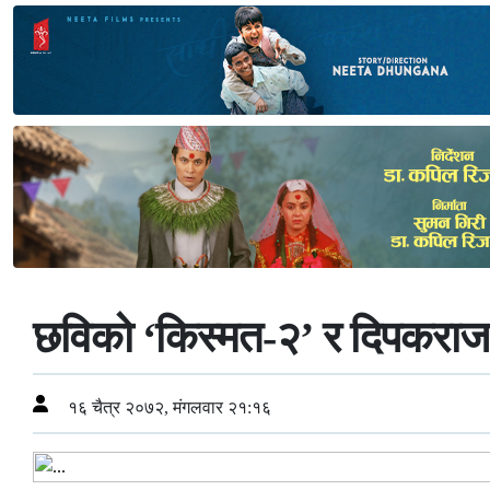
छविको ‘किस्मत-२’ र दिपकराज ‘६
१६ चैत्र २०७२, मंगलवार २१:१६