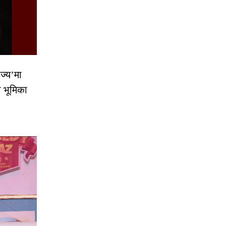
ज्य’मा
ो भूमिका