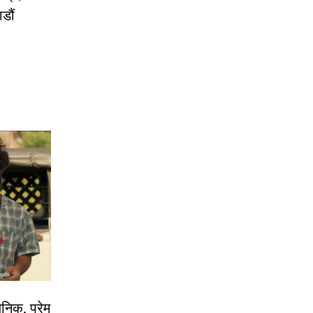
डौं
निक, प्रेम