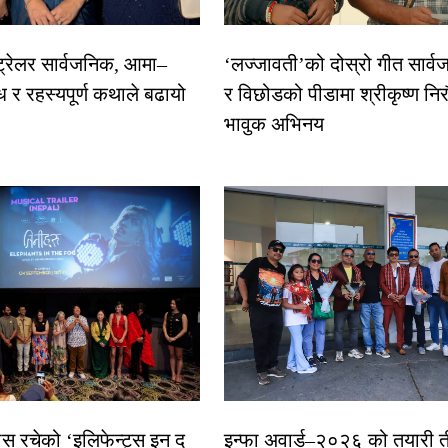
 ट्रेलर सार्वजनिक, आमा–
‘लज्जावती’को दोस्रो गीत सार्वज
ध र रहस्यपूर्ण कथाले बढायो
र विछोडको पीडामा श्रीकृष्ण नि
भावुक अभिनय
ास रचेको ‘इलिफेन्ट्स इन द
इन्फा अवार्ड–२०२६ को तयारी त