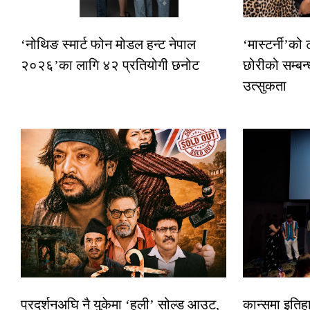
‘नोथिङ स्मार्ट फोन मोडल हन्ट नेपाल
‘मास्टर्नी’को
२०२६’का लागि ४२ प्रतियोगी छनोट
छोरीको सम्बन्
उत्सुकता
प्रदर्शनअघि नै युकेमा ‘हली’ सोल्ड आउट,
कान्समा इतिह