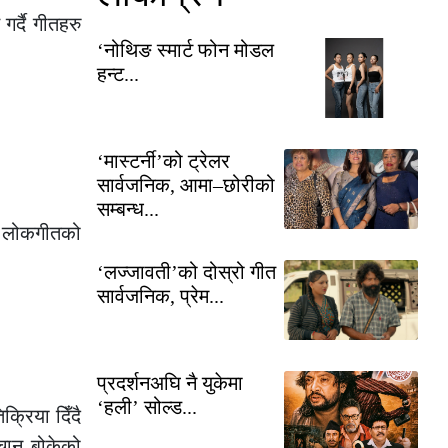
र्दै गीतहरु
‘नोथिङ स्मार्ट फोन मोडल
हन्ट...
‘मास्टर्नी’को ट्रेलर
सार्वजनिक, आमा–छोरीको
सम्बन्ध...
ोकगीतको
‘लज्जावती’को दोस्रो गीत
सार्वजनिक, प्रेम...
प्रदर्शनअघि नै युकेमा
‘हली’ सोल्ड...
्रिया दिँदै
चान बोकेको