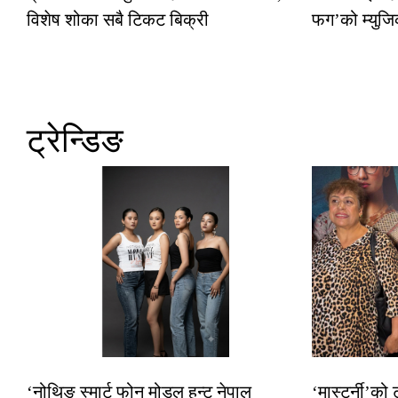
विशेष शोका सबै टिकट बिक्री
फग’को म्युजि
ट्रेन्डिङ
‘नोथिङ स्मार्ट फोन मोडल हन्ट नेपाल
‘मास्टर्नी’को