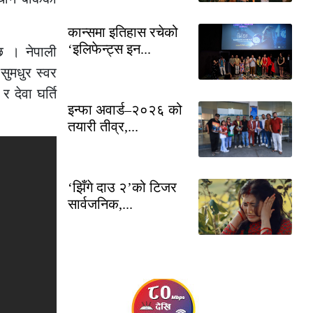
कान्समा इतिहास रचेको
‘इलिफेन्ट्स इन...
छ । नेपाली
सुमधुर स्वर
 देवा घर्ति
इन्फा अवार्ड–२०२६ को
तयारी तीव्र,...
‘झिँगे दाउ २’को टिजर
सार्वजनिक,...