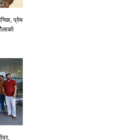
निक, प्रेम
रौलाको
ीव्र,